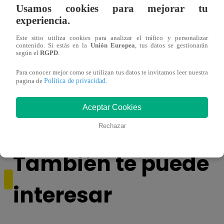
Usamos cookies para mejorar tu
experiencia.
Este sitio utiliza cookies para analizar el tráfico y personalizar
contenido. Si estás en la
Unión Europea
, tus datos se gestionarán
según el
RGPD
.
Para conocer mejor como se utilizan tus datos te invitamos leer nuestra
¡Imitadora de Laura Pausini se consagró
Imita
Política de privacidad
pagina de
.
ganadora de Yo Soy: Nueva Generación!
“Beau
Aceptar Cookies
Rechazar
También te puede
interesar