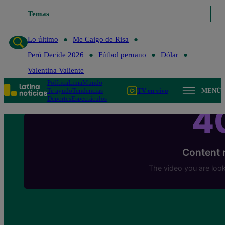
Temas
Lo último
Me Caigo de Risa
Perú Decide 
Lo último
Me Caigo de Risa
Perú Decide 2026
Fútbol peruano
Dólar
Valentina Valiente
Política
Lima
Mundo
Te ayudo
Tendencias
TV en vivo
MENÚ
Deportes
Espectáculos