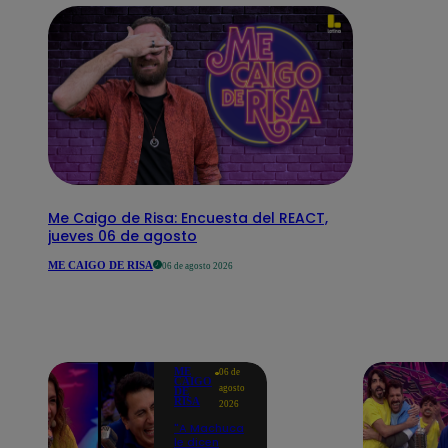
Me Caigo de Risa: Encuesta del REACT,
jueves 06 de agosto
ME CAIGO DE RISA
06 de agosto 2026
ME
06 de
CAIGO
agosto
DE
RISA
2026
"A Machuca
le dicen