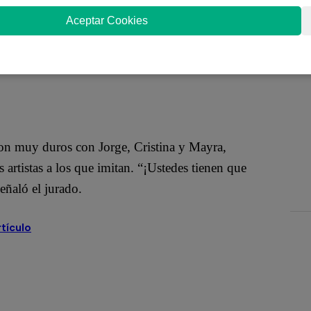
s en los conciertos en vivo de Yo Soy con “Love
Aceptar Cookies
onvertirse en los salvados de la noche y librarse de
n muy duros con Jorge, Cristina y Mayra,
 artistas a los que imitan. “¡Ustedes tienen que
eñaló el jurado.
rtículo