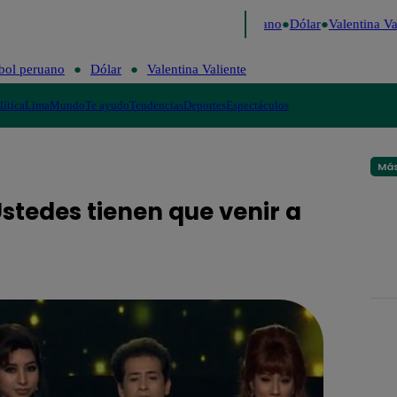
Caigo de Risa
Perú Decide 2026
Fútbol peruano
Dólar
Valentina Val
bol peruano
Dólar
Valentina Valiente
lítica
Lima
Mundo
Te ayudo
Tendencias
Deportes
Espectáculos
Más
Ustedes tienen que venir a