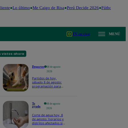
iente
Lo último
Me Caigo de Risa
Perú Decide 2026
Fútbol peruano
TV en vivo
MENÚ
 vistos ahora
Deportes
08 de agosto
2026
Partidos de hoy,
sábado 8 de agosto:
programación para
ver fútbol EN VIVO
Te
08 de agosto
ayudo
2026
Corte de agua hoy, 8
de agosto: horarios y
distritos afectados sin
el servicio de Sedapal