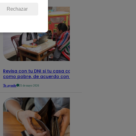
detalles
Rechazar
Revisa con tu DNI si tu casa califica
como pobre, de acuerdo con el Sisfoh
Te ayudo
25 de mayo 2026