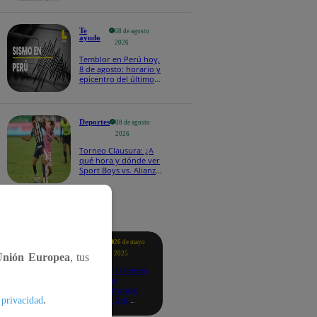
Te
08 de agosto
ayudo
2026
Temblor en Perú hoy,
8 de agosto: horario y
epicentro del último
sismo, según IGP
Deportes
08 de agosto
2026
Torneo Clausura: ¿A
qué hora y dónde ver
Sport Boys vs. Alianza
Lima por la fecha 4?
tacados
Te
26 de mayo
ayudo
2025
Unión Europea
, tus
Revisa si tienes
deudas
consultando
.
con tu DNI:
 privacidad
aquí los