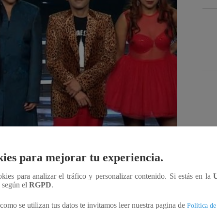
Des
ies para mejorar tu experiencia.
ookies para analizar el tráfico y personalizar contenido. Si estás en la
Compartir
n según el
RGPD
.
como se utilizan tus datos te invitamos leer nuestra pagina de
Política de