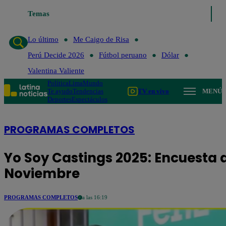
Temas
Lo último
Me Caigo de Risa
Perú Decide 2026
Fútbol pe
Lo último
Me Caigo de Risa
Perú Decide 2026
Fútbol peruano
Dólar
Valentina Valiente
Política
Lima
Mundo
Te ayudo
Tendencias
TV en vivo
MENÚ
Deportes
Espectáculos
PROGRAMAS COMPLETOS
Yo Soy Castings 2025: Encuesta d
Noviembre
PROGRAMAS COMPLETOS
a las 16:19