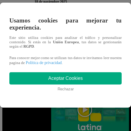
18 de noviembre 2025
Usamos cookies para mejorar tu
En la nueva temporada de “
Yo Soy
“
, ha llegado la hora d
experiencia.
continuación, te presentamos la encuesta del
Martes18
de
Este sitio utiliza cookies para analizar el tráfico y personalizar
en ella para participar. Recuerda que solo puedes votar
UN
contenido. Si estás en la
Unión Europea
, tus datos se gestionarán
según el
RGPD
.
Para conocer mejor como se utilizan tus datos te invitamos leer nuestra
Política de privacidad
Gracias por participar en la encuesta. ¡Tu opinión es MUY
pagina de
.
Aceptar Cookies
Mira AQUÍ el nuevo episodio de “Yo S
Rechazar