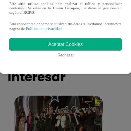
Este sitio utiliza cookies para analizar el tráfico y personalizar
Yo Soy GRANDES BATALLAS: ¡El
Yo 
contenido. Si estás en la
Unión Europea
, tus datos se gestionarán
según el
RGPD
.
Pájaro Gómez venció a Miguel Mateos y
rock 
mantuvo su silla de consagrado!
Migu
Para conocer mejor como se utilizan tus datos te invitamos leer nuestra
Política de privacidad
pagina de
.
Aceptar Cookies
También te puede
Rechazar
interesar