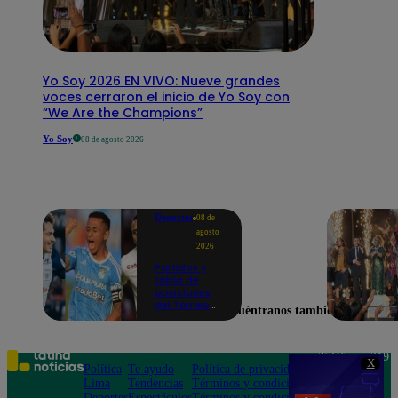
Yo Soy 2026 EN VIVO: Nueve grandes
voces cerraron el inicio de Yo Soy con
“We Are the Champions”
Yo Soy
08 de agosto 2026
Deportes
08 de
agosto
2026
Partidos y
tabla de
posiciones
del Torneo
Encuéntranos también en
Clausura EN
VIVO: así van
los equipos
en la fecha 4
Teléfono: 219
X
Política
Te ayudo
Política de privacidad
1000
Lima
Tendencias
Términos y condiciones
Av. San
Deportes
Espectáculos
Términos y condiciones