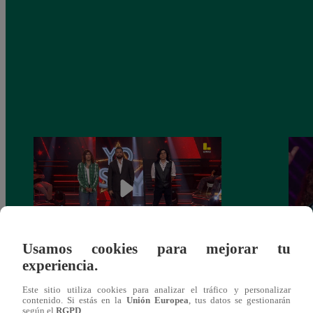
Usamos cookies para mejorar tu
experiencia.
Yo Soy GRANDES BATALLAS: ¡El
Yo 
Pájaro Gómez venció a Miguel Mateos y
rock 
Este sitio utiliza cookies para analizar el tráfico y personalizar
mantuvo su silla de consagrado!
Migu
contenido. Si estás en la
Unión Europea
, tus datos se gestionarán
según el
RGPD
.