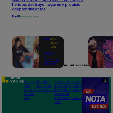
heridos, destruyó hogares y propició
desprendimientos
Perú
06 de agosto 2026
Lima
06 de
agosto
2026
Captan
en
cámara la
agresión
Encuéntranos también en
de una
psicóloga
contra un
niño con
Teléfono: 219
X
autismo:
Política
Te ayudo
Política de privacidad
1000
madre
Lima
Tendencias
Términos y condiciones
Av. San
denuncia
Deportes
Espectáculos
Términos y condiciones
Felipe 968
maltratos
Mundo
aplicación
Jesús María
contínuos
Perú
Términos y Condiciones
APP