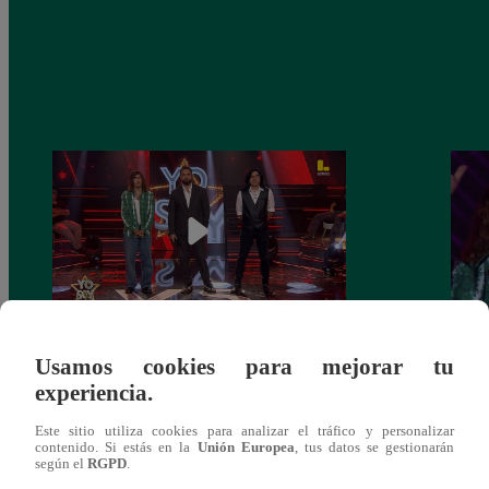
Yo Soy GRANDES BATALLAS: ¡El
Yo 
Usamos cookies para mejorar tu
Pájaro Gómez venció a Miguel Mateos y
rock 
experiencia.
mantuvo su silla de consagrado!
Migu
Este sitio utiliza cookies para analizar el tráfico y personalizar
contenido. Si estás en la
Unión Europea
, tus datos se gestionarán
según el
RGPD
.