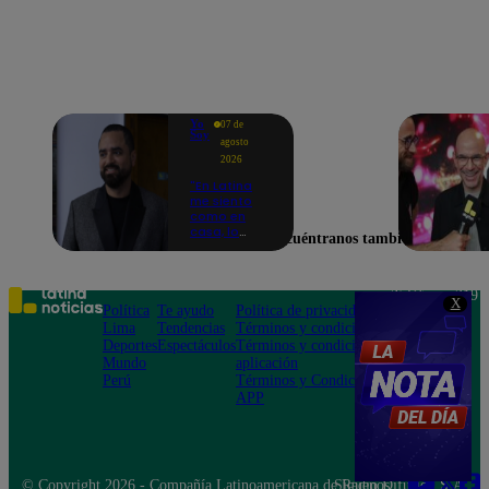
Yo
07 de
Soy
agosto
2026
"En Latina
me siento
como en
casa, lo
Encuéntranos también en
extrañaba":
Franco
Cabrera
emocionado
Teléfono: 219
X
por estreno
Política
Te ayudo
Política de privacidad
1000
de Yo Soy
Lima
Tendencias
Términos y condiciones
Av. San
2026
Deportes
Espectáculos
Términos y condiciones
Felipe 968
Mundo
aplicación
Jesús María
Perú
Términos y Condiciones
APP
© Copyright 2026 - Compañía Latinoamericana de Radio Difusión S.A.
Síguenos