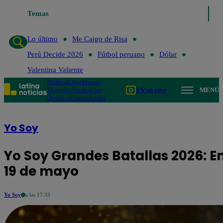
Temas
Lo último
Me Caigo de Risa
Lo último
Me Caigo de Risa
Perú Decide 2026
Fútbol peruano
Dólar
Valentina Valiente
Política
Lima
Mundo
Te ayudo
Tendencias
TV en vivo
MENÚ
Deportes
Espectáculos
Yo Soy
Yo Soy Grandes Batallas 2026: E
19 de mayo
Yo Soy
a las 17:33