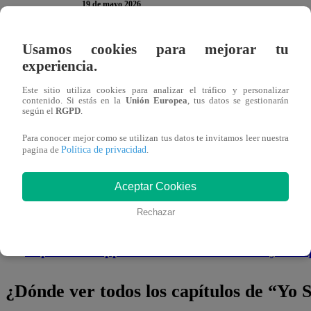
19 de mayo 2026
Usamos cookies para mejorar tu
En la nueva temporada de “
Yo Soy
“, ha llegado la hora 
experiencia.
continuación, te presentamos la encuesta del
martes 19
d
Este sitio utiliza cookies para analizar el tráfico y personalizar
para participar. Recuerda que solo puedes votar
UNA vez
contenido. Si estás en la
Unión Europea
, tus datos se gestionarán
según el
RGPD
.
opinión es MUY valiosa!
Para conocer mejor como se utilizan tus datos te invitamos leer nuestra
Política de privacidad
pagina de
.
¡No te olvides de unirte a nuestro canal 
Aceptar Cookies
¡No te pierdas de contenido y noticias
EXCLUSIVAS
! I
Rechazar
noticias de última hora.
👉
https://whatsapp.com/channel/0029Va4WPy1F
¿Dónde ver todos los capítulos de “Yo 