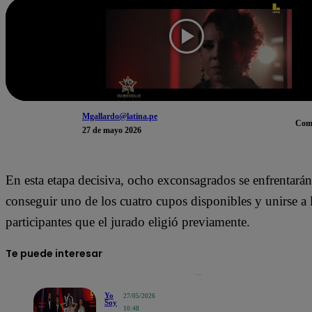
Mgallardo@latina.pe
Com
27 de mayo 2026
En esta etapa decisiva, ocho exconsagrados se enfrentarán 
conseguir uno de los cuatro cupos disponibles y unirse a 
participantes que el jurado eligió previamente.
Te puede interesar
Yo
27/05/2026
Soy
10:48