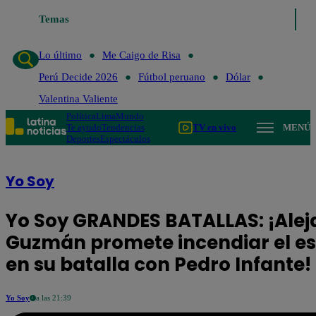
Temas
Lo último
Me Caigo de Risa
Perú Decide 202
Lo último
Me Caigo de Risa
Perú Decide 2026
Fútbol peruano
Dólar
Valentina Valiente
Política
Lima
Mundo
Te ayudo
Tendencias
TV en vivo
MENÚ
Deportes
Espectáculos
Yo Soy
Yo Soy GRANDES BATALLAS: ¡Ale
Guzmán promete incendiar el e
en su batalla con Pedro Infante!
Yo Soy
a las 21:39