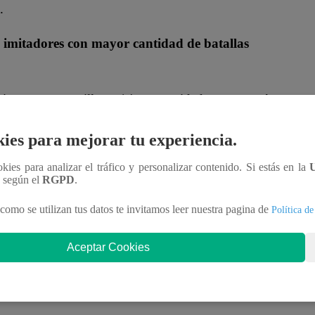
.
s imitadores con mayor cantidad de batallas
xitosamente su silla en 14 oportunidades y aseguró
etapa decisiva.
ies para mejorar tu experiencia.
 irme de esta fiesta sin bailar hasta el final”,
ookies para analizar el tráfico y personalizar contenido. Si estás en la
n según el
RGPD
.
 “Y qué pasó”, desatando la fiesta entre el público y
como se utilizan tus datos te invitamos leer nuestra pagina de
Política de
acterizan en cada presentación.
Aceptar Cookies
Santa Rosa en una de las batallas más esperadas de la
los lugares rumbo a la gran final de “Yo Soy