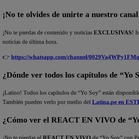
¡No te olvides de unirte a nuestro canal 
¡No te pierdas de contenido y noticias
EXCLUSIVAS
! I
noticias de última hora.
👉
https://whatsapp.com/channel/0029Va4WPy1F
¿Dónde ver todos los capítulos de “Yo 
¡Latino! Todos los capítulos de “Yo Soy” están disponib
También pueden verlo por medio del
Latina.pe en ESTE
¿Cómo ver el REACT EN VIVO de “Yo
¡No te pierdas el
REACT EN VIVO
de “Yo Soy” con P