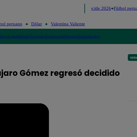
Lo último
Me Caigo de Risa
Perú Decide 2026
Fútbol perua
bol peruano
Dólar
Valentina Valiente
lítica
Lima
Mundo
Te ayudo
Tendencias
Deportes
Espectáculos
Más
ájaro Gómez regresó decidido