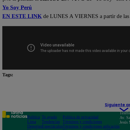
Yo Soy Perú
EN ESTE LINK
de LUNES A VIERNES a partir de las 
Tags:
Carlos Alcántara
Diana Sánchez
Franco Cabre
Yo Soy
yo soy castings
Yo Soy Latina
Yo 
Siguiente a
Teléf
Política
Te ayudo
Política de privacidad
Av. Sa
Lima
Tendencias
Términos y condiciones
Jesús 
Deportes
Espectáculos
Términos y condiciones aplicación