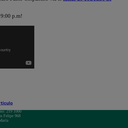
9:00 p.m!
ra
Jely Reátegui
Ricardo Morán
Soy Perú
rtículo
ono: 219 1000
n Felipe 968
María