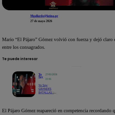
Mgallardo@latina.pe
27 de mayo 2026
Mario “El Pájaro” Gómez volvió con fuerza y dejó claro q
entre los consagrados.
Te puede interesar
Yo
27/05/2026
Soy
22:05
Yo Soy
GRANDES
BATALLAS: ¡El
“entornillado”
Gilberto
Santa Rosa
quiere
El Pájaro Gómez reapareció en competencia recordando que 
recuperar su
lugar en la