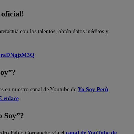
oficial!
nteractúa con los talentos, obtén datos inéditos y
MqraDNgjzM3Q
Soy”?
les en nuestro canal de Youtube de
Yo Soy Perú
.
 enlace
.
 Soy”?
edro Pablo Corpancho vía el
canal de YouTube de