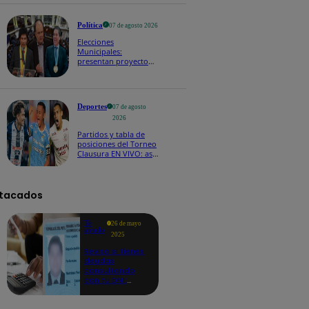
Política
07 de agosto 2026
Elecciones
Municipales:
presentan proyecto
de ley para impedir
que alcaldes busquen
reelección inmediata
Deportes
07 de agosto
2026
Partidos y tabla de
posiciones del Torneo
Clausura EN VIVO: así
van los equipos en la
fecha 4
tacados
Te
26 de mayo
ayudo
2025
Revisa si tienes
deudas
consultando
con tu DNI:
aquí los
detalles