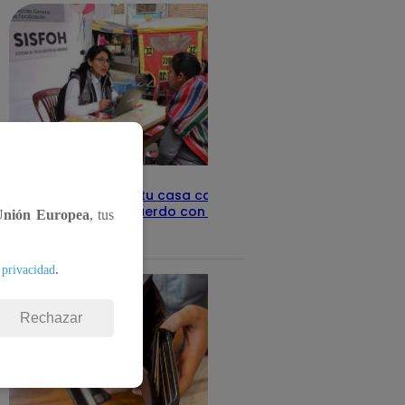
Revisa con tu DNI si tu casa califica
como pobre, de acuerdo con el Sisfoh
Unión Europea
, tus
Te ayudo
25 de mayo 2026
.
 privacidad
Rechazar