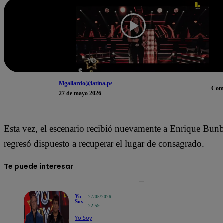
Mgallardo@latina.pe
Com
27 de mayo 2026
Esta vez, el escenario recibió nuevamente a Enrique Bun
regresó dispuesto a recuperar el lugar de consagrado.
Te puede interesar
Yo
27/05/2026
Soy
22:59
Yo Soy