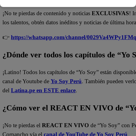
¡No te pierdas de contenido y noticias
EXCLUSIVAS
! I
los talentos, obtén datos inéditos y noticias de última hora
👉
https://whatsapp.com/channel/0029Va4WPy1F
¿Dónde ver todos los capítulos de “Yo 
¡Latino! Todos los capítulos de “Yo Soy” están disponibl
canal de Youtube de
Yo Soy Perú
. También pueden verl
del
Latina.pe en ESTE enlace
.
¿Cómo ver el REACT EN VIVO de “Yo
¡No te pierdas el
REACT EN VIVO
de “Yo Soy” con P
Corpancho vía el
canal de YouTube de Yo Soy Perú