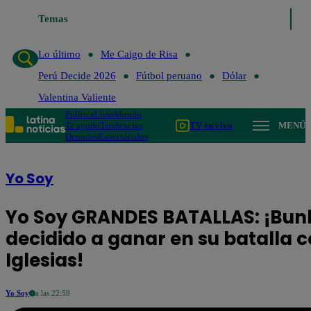
Temas
Lo último
Me Caigo de Risa
Perú Decide 2026
Lo último
Me Caigo de Risa
Perú Decide 2026
Fútbol peruano
Dólar
Valentina Valiente
Política
Lima
Mundo
Te ayudo
Tendencias
TV en vivo
MENÚ
Deportes
Espectáculos
Yo Soy
Yo Soy GRANDES BATALLAS: ¡Bun
decidido a ganar en su batalla c
Iglesias!
Yo Soy
a las 22:59