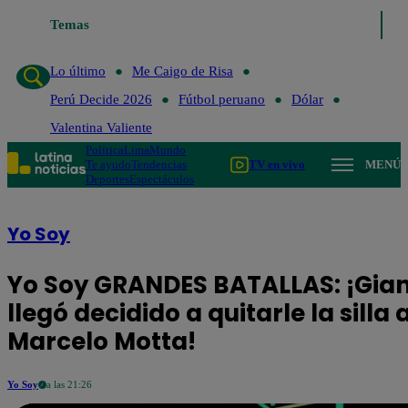
Lo último
Temas
Me Caigo de Risa
Perú Decide 2026
Fútbol peruan
Lo último
Me Caigo de Risa
Perú Decide 2026
Fútbol peruano
Dólar
Valentina Valiente
Política
Lima
Mundo
Te ayudo
Tendencias
TV en vivo
MENÚ
Deportes
Espectáculos
Yo Soy
Yo Soy GRANDES BATALLAS: ¡Gi
llegó decidido a quitarle la silla 
Marcelo Motta!
Yo Soy
a las 21:26