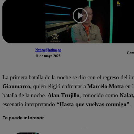
Nvega@latina.pe
Com
11 de mayo 2026
La primera batalla de la noche se dio con el regreso del i
Gianmarco,
quien eligió enfrentar a
Marcelo Motta
en l
batalla de la noche.
Alan Trujillo
, conocido como
Nalat
escenario interpretando
“Hasta que vuelvas conmigo”
.
Te puede interesar