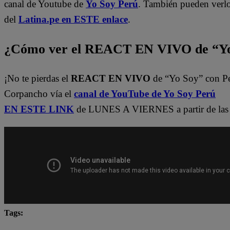
canal de Youtube de
Yo Soy Perú
. También pueden verl
del
Latina.pe en ESTE enlace
.
¿Cómo ver el REACT EN VIVO de “Yo
¡No te pierdas el
REACT EN VIVO
de “Yo Soy” con P
Corpancho vía el
canal de YouTube de Yo Soy Perú
EN ESTE LINK
de LUNES A VIERNES a partir de las 
Tags:
Carlos Alcántara
Diana Sánchez
Franco Cabre