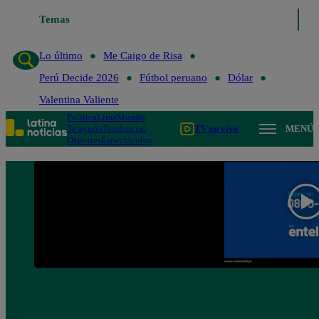
Temas
Lo último
Me Caigo de Ri
Lo último
Me Caigo de Risa
Perú Decide 2026
Fútbol peruano
Dólar
Valentina Valiente
Política
Lima
Mundo
Te ayudo
Tendencias
TV en vivo
MENÚ
Deportes
Espectáculos