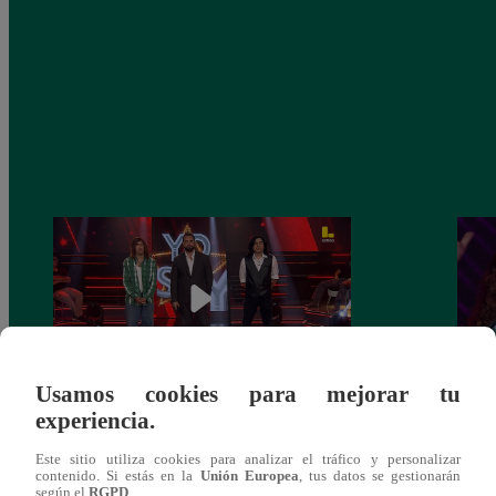
Usamos cookies para mejorar tu
experiencia.
Yo Soy GRANDES BATALLAS: ¡El
Yo 
Pájaro Gómez venció a Miguel Mateos y
rock 
Este sitio utiliza cookies para analizar el tráfico y personalizar
mantuvo su silla de consagrado!
Migu
contenido. Si estás en la
Unión Europea
, tus datos se gestionarán
según el
RGPD
.