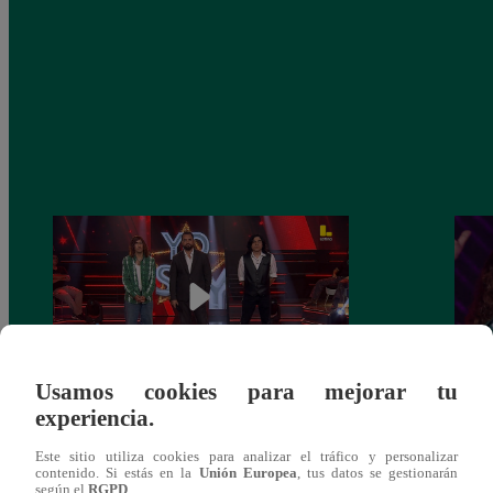
Usamos cookies para mejorar tu
experiencia.
Yo Soy GRANDES BATALLAS: ¡El
Yo 
Pájaro Gómez venció a Miguel Mateos y
rock 
Este sitio utiliza cookies para analizar el tráfico y personalizar
mantuvo su silla de consagrado!
Migu
contenido. Si estás en la
Unión Europea
, tus datos se gestionarán
según el
RGPD
.