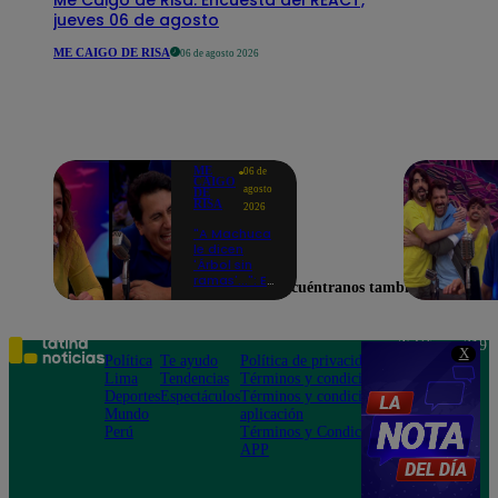
jueves 06 de agosto
ME CAIGO DE RISA
06 de agosto 2026
ME
06 de
CAIGO
agosto
DE
RISA
2026
"A Machuca
le dicen
'Árbol sin
ramas'...": El
Encuéntranos también en
chiste de
Yiddá
Eslava que
hizo
Teléfono: 219
X
explotar de
Política
Te ayudo
Política de privacidad
1000
risa a todos
Lima
Tendencias
Términos y condiciones
Av. San
Deportes
Espectáculos
Términos y condiciones
Felipe 968
Mundo
aplicación
Jesús María
Perú
Términos y Condiciones
APP