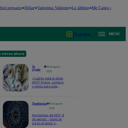
bol peruano
Dólar
Valentina Valiente
Lo último
Me Caigo de Risa
P
TV en vivo
MENÚ
 vistos ahora
Te
08 de agosto
ayudo
2026
¿Cuánto está el dólar
HOY? Precio, compra
y venta para este
sábado 8 de agosto
Tendencias
08 de agosto
2026
Horóscopo de HOY, 8
de agosto: ¿cómo te
irá en el amor y
trabajo, según la IA?