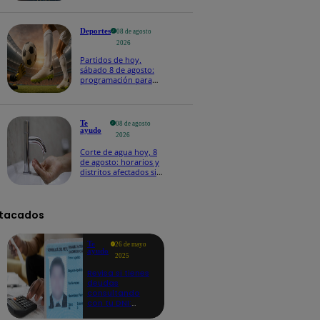
Deportes
08 de agosto
2026
Partidos de hoy,
sábado 8 de agosto:
programación para
ver fútbol EN VIVO
Te
08 de agosto
ayudo
2026
Corte de agua hoy, 8
de agosto: horarios y
distritos afectados sin
el servicio de Sedapal
tacados
Te
26 de mayo
ayudo
2025
Revisa si tienes
deudas
consultando
con tu DNI:
aquí los