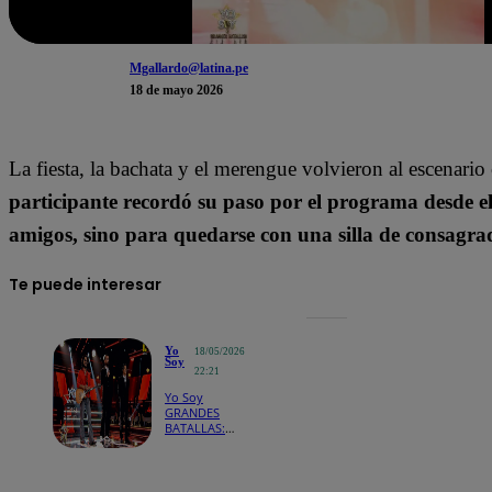
Mgallardo@latina.pe
18 de mayo 2026
La fiesta, la bachata y el merengue volvieron al escenari
participante recordó su paso por el programa desde el
amigos, sino para quedarse con una silla de consagra
Te puede interesar
Yo
18/05/2026
Soy
22:21
Yo Soy
GRANDES
BATALLAS:
¡Marcello
Mota volvió a
imponerse y
dejó fuera a