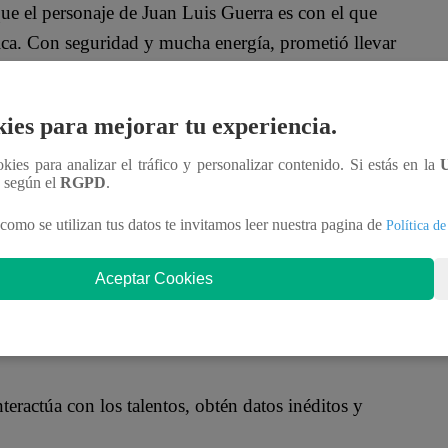
que el personaje de Juan Luis Guerra es con el que
stica. Con seguridad y mucha energía, prometió llevar
 elección para la batalla. Contra todo
ies para mejorar tu experiencia.
pectativa inmediata entre el jurado y el público
ookies para analizar el tráfico y personalizar contenido. Si estás en la
n según el
RGPD
.
como se utilizan tus datos te invitamos leer nuestra pagina de
Política de
n divertido careo previo junto a la imitadora de
o solo música, sino también mucha personalidad y
Aceptar Cookies
oficial!
nteractúa con los talentos, obtén datos inéditos y