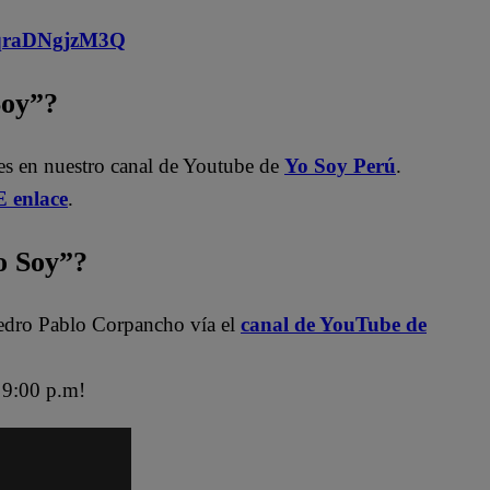
MqraDNgjzM3Q
Soy”?
les en nuestro canal de Youtube de
Yo Soy Perú
.
 enlace
.
 Soy”?
edro Pablo Corpancho vía el
canal de YouTube de
9:00 p.m!