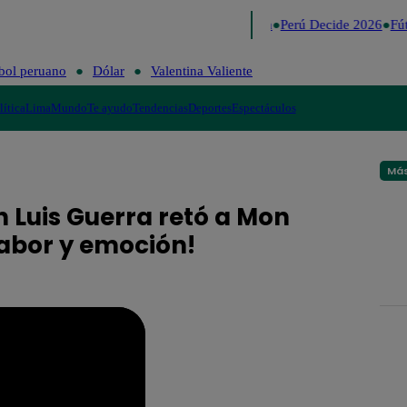
Lo último
Me Caigo de Risa
Perú Decide 2026
Fút
bol peruano
Dólar
Valentina Valiente
lítica
Lima
Mundo
Te ayudo
Tendencias
Deportes
Espectáculos
Más
 Luis Guerra retó a Mon
sabor y emoción!