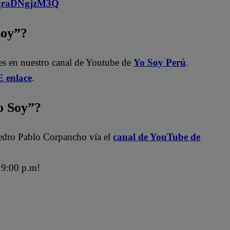
MqraDNgjzM3Q
Soy”?
les en nuestro canal de Youtube de
Yo Soy Perú
.
 enlace
.
 Soy”?
edro Pablo Corpancho vía el
canal de YouTube de
9:00 p.m!
ra
Jely Reátegui
Ricardo Morán
Soy Perú