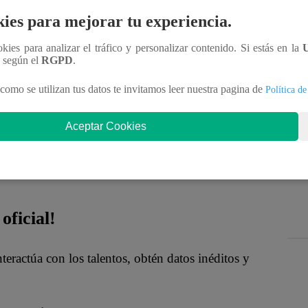
stacaron el profesionalismo, la presencia y el
ies para mejorar tu experiencia.
ookies para analizar el tráfico y personalizar contenido. Si estás en la
n según el
RGPD
.
nta y más emocional al interpretar
“Te voy a
. El jurado resaltó la ternura de su propuesta y la
como se utilizan tus datos te invitamos leer nuestra pagina de
Política de
Aceptar Cookies
upa por los hijos”
, señalaron, además de destacar
inalmente, las pizarras quedaron divididas: empate
oficial!
nteractúa con los talentos, obtén datos inéditos y