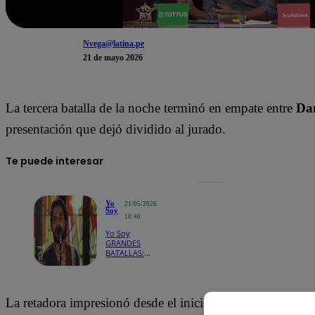
Nvega@latina.pe
21 de mayo 2026
La tercera batalla de la noche terminó en empate entre
Da
presentación que dejó dividido al jurado.
Te puede interesar
Yo
21/05/2026
Soy
18:40
Yo Soy
GRANDES
BATALLAS:
Marcello
Motta apostó
por la
emoción con
La retadora impresionó desde el inicio con su despliegue 
“Te voy a
cuidar”