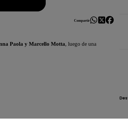
Compartir
nna Paola y Marcello Motta
, luego de una
Des
escénico, baile y seguridad.
“Parece una artista