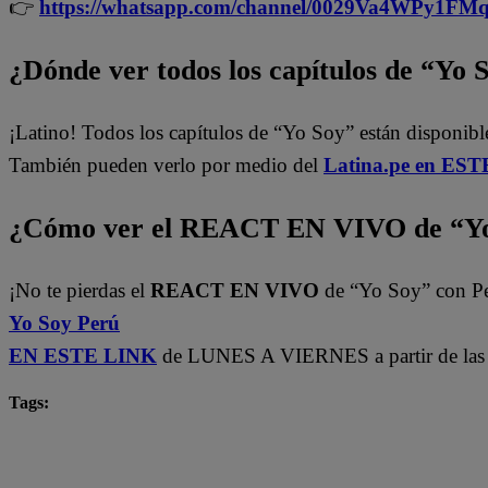
👉
https://whatsapp.com/channel/0029Va4WPy1F
¿Dónde ver todos los capítulos de “Yo 
¡Latino! Todos los capítulos de “Yo Soy” están disponib
También pueden verlo por medio del
Latina.pe en ESTE
¿Cómo ver el REACT EN VIVO de “Yo
¡No te pierdas el
REACT EN VIVO
de “Yo Soy” con P
Yo Soy Perú
EN ESTE LINK
de LUNES A VIERNES a partir de las 
Tags:
Carlos Alcántara
Diana Sánchez
Franco Cabre
Yo Soy
yo soy castings
Yo Soy Latina
Yo 