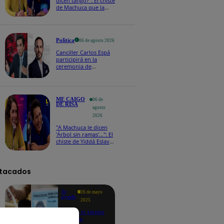
dicen tango?": El chiste
de Machuca que la
hizo reaccionar así en
Me caigo de risa
Política
06 de agosto 2026
Canciller Carlos Espá
participirá en la
ceremonia de
posesión presidencial
de Abelardo de la
Espriella en Colombia
ME CAIGO
06 de
DE RISA
agosto
2026
"A Machuca le dicen
'Árbol sin ramas'...": El
chiste de Yiddá Eslava
que hizo explotar de
risa a todos
tacados
Te
26 de mayo
ayudo
2025
Revisa si tienes
deudas