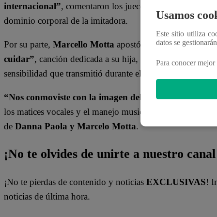
internacional”
, comentaron los jueces, quienes además de
Usamos cook
dominio corporal de la imitadora.
Este sitio utiliza c
datos se gestionará
Por su parte,
Marcello Motta
apostó por una faceta disti
cuidar”
, canción dedicada a su hija, del cantante original
Para conocer mejor 
sensibilidad que transmitió durante el show.
“Nos conmoviste con la imagen del padre que se preoc
los matices vocales y el manejo musical del consagrado. F
de
Danna Paola y Marcelo Motta
.
¡No te olvides de unirte a nuestro canal 
¡No te pierdas de contenido y noticias
EXCLUSIVAS
! I
noticias de última hora.