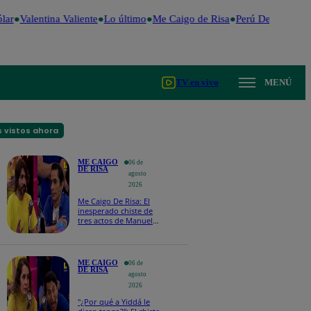
ar
Valentina Valiente
Lo último
Me Caigo de Risa
Perú Decide 2026
TV en vivo
MENÚ
 vistos ahora
ME CAIGO
06 de
DE RISA
agosto
2026
Me Caigo De Risa: El
inesperado chiste de
tres actos de Manuel
Gold que hizo
explotar a todo el set
ME CAIGO
06 de
DE RISA
agosto
2026
"¿Por qué a Yiddá le