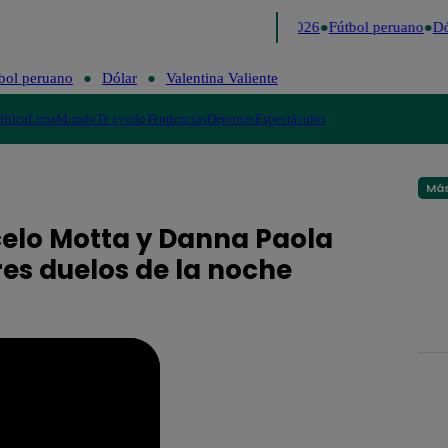
Lo último
Me Caigo de Risa
Perú Decide 2026
Fútbol peruano
Dól
bol peruano
Dólar
Valentina Valiente
lítica
Lima
Mundo
Te ayudo
Tendencias
Deportes
Espectáculos
Más
elo Motta y Danna Paola
es duelos de la noche