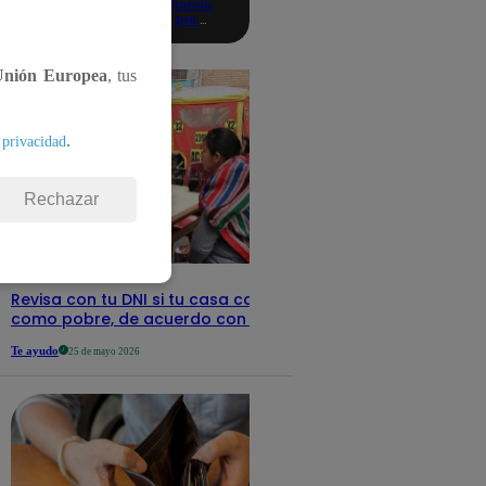
consultando
con tu DNI:
aquí los
detalles
Unión Europea
, tus
.
 privacidad
Rechazar
Revisa con tu DNI si tu casa califica
como pobre, de acuerdo con el Sisfoh
Te ayudo
25 de mayo 2026