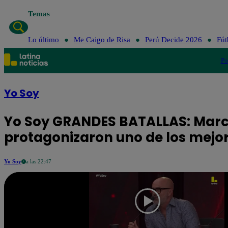
Temas
Lo último
Me Caigo de Risa
Perú Decide 2026
Fút
Po
Yo Soy
Yo Soy GRANDES BATALLAS: Marc
protagonizaron uno de los mejor
Yo Soy
a las 22:47