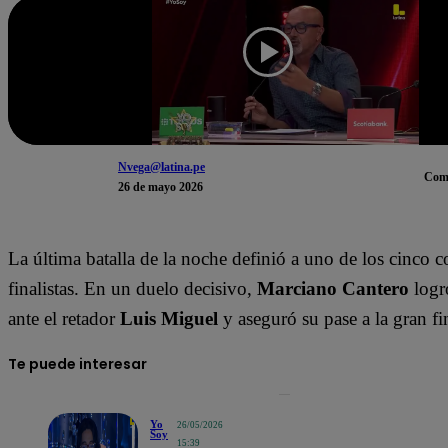
Nvega@latina.pe
Com
26 de mayo 2026
La última batalla de la noche definió a uno de los cinco 
finalistas. En un duelo decisivo,
Marciano Cantero
logr
ante el retador
Luis Miguel
y aseguró su pase a la gran fi
Te puede interesar
Yo
26/05/2026
Soy
15:39