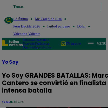
Lo último
Temas
Me Caigo de Risa
Perú Decide 2026
Fútbol peruano
D
Lo último
Me Caigo de Risa
Perú Decide 2026
Fútbol peruano
Dólar
Valentina Valiente
Política
Lima
Mundo
Te ayudo
Tendencias
TV en vivo
MENÚ
Deportes
Espectáculos
Yo Soy
Yo Soy GRANDES BATALLAS: Mar
Cantero se convirtió en finalista
intensa batalla
Yo Soy
a las 23:07