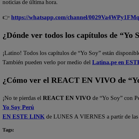
noticias de última hora.
👉
https://whatsapp.com/channel/0029Va4WPy1F
¿Dónde ver todos los capítulos de “Yo 
¡Latino! Todos los capítulos de “Yo Soy” están disponib
También pueden verlo por medio del
Latina.pe en ESTE
¿Cómo ver el REACT EN VIVO de “Yo
¡No te pierdas el
REACT EN VIVO
de “Yo Soy” con P
Yo Soy Perú
EN ESTE LINK
de LUNES A VIERNES a partir de las 
Tags:
Carlos Alcántara
Diana Sánchez
Franco Cabre