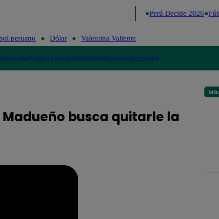
Lo último
Me Caigo de Risa
Perú Decide 2026
Fútb
bol peruano
Dólar
Valentina Valiente
lítica
Lima
Mundo
Te ayudo
Tendencias
Deportes
Espectáculos
Más
 Madueño busca quitarle la