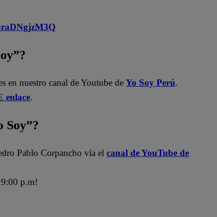
MqraDNgjzM3Q
Soy”?
les en nuestro canal de Youtube de
Yo Soy Perú
.
 enlace
.
 Soy”?
edro Pablo Corpancho vía el
canal de YouTube de
9:00 p.m!
ra
Jely Reátegui
Mauri Stern