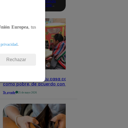
consultando
con tu DNI:
aquí los
detalles
Unión Europea
, tus
.
 privacidad
Rechazar
Revisa con tu DNI si tu casa califica
como pobre, de acuerdo con el Sisfoh
Te ayudo
25 de mayo 2026