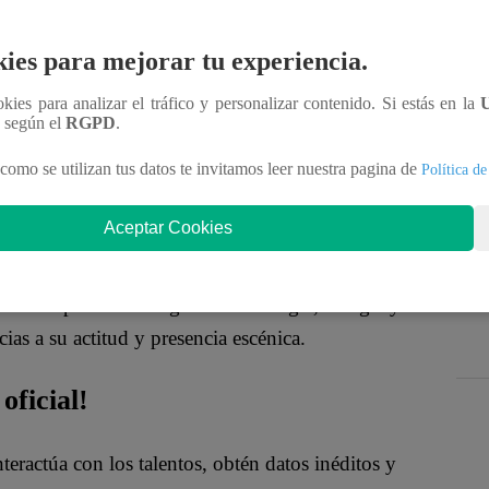
 esta vez aseguró sentirse preparado para cambiar
ies para mejorar tu experiencia.
urante su entrevista previa a la batalla, dejando en
ookies para analizar el tráfico y personalizar contenido. Si estás en la
n según el
RGPD
.
re el escenario.
como se utilizan tus datos te invitamos leer nuestra pagina de
Política de
cipales armas frente al consagrado Pájaro Gómez
nción
, resaltando la intensidad emocional
Aceptar Cookies
na interpretación cargada de nostalgia, energía y
as a su actitud y presencia escénica.
oficial!
nteractúa con los talentos, obtén datos inéditos y