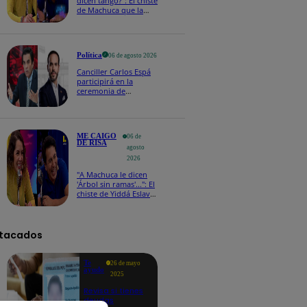
dicen tango?": El chiste
de Machuca que la
hizo reaccionar así en
Me caigo de risa
Política
06 de agosto 2026
Canciller Carlos Espá
participirá en la
ceremonia de
posesión presidencial
de Abelardo de la
Espriella en Colombia
ME CAIGO
06 de
DE RISA
agosto
2026
"A Machuca le dicen
'Árbol sin ramas'...": El
chiste de Yiddá Eslava
que hizo explotar de
risa a todos
tacados
Te
26 de mayo
ayudo
2025
Revisa si tienes
deudas