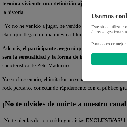
termina viviendo una definición ajustada.
Sin embargo,
la historia.
Usamos cook
“Yo no he venido a jugar, he venido a quedarme”, afirmó d
Este sitio utiliza c
datos se gestionará
claro que llega con una nueva actitud y más confianza sob
Para conocer mejor 
Además,
el participante aseguró que una de sus prin
será la sensualidad y la forma de interpretar cada ca
característica de Pelo Madueño.
Ya en el escenario, el imitador presentó “Alma de 80´s”, u
rock peruano, conectando rápidamente con el público graci
¡No te olvides de unirte a nuestro canal 
¡No te pierdas de contenido y noticias
EXCLUSIVAS
! I