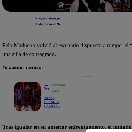
Nvega@latina.pe
09 de mayo 2026
Pelo Madueño volvió al escenario dispuesto a romper el 
una silla de consagrado.
Te puede interesar
Yo
09/05/2026
Soy
22:18
Yo Soy
GRANDES
BATALLAS:
¡Gilberto
Santa Rosa
impone su
elegancia y
Tras igualar en su anterior enfrentamiento, el imitad
derrota a
Don Omar!