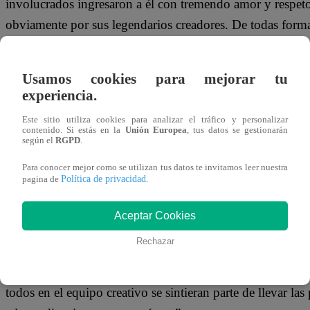
involucrados ingresaron a él con tremendo amor y respeto,
obviamente por sus legendarios creadores. De todas form
una película para nuestro tiempo y hacerla con una comp
contemporáneos a los que nos suscribimos”
Usamos cookies para mejorar tu
experiencia.
EL CAMINO PROPIO
Este sitio utiliza cookies para analizar el tráfico y personalizar
contenido. Si estás en la
Unión Europea
, tus datos se gestionarán
“Esas cuatro personas [Leonard Bernstein, Arthur Laure
según el
RGPD
.
una obra maestra para el teatro que redefinió los musicale
Para conocer mejor como se utilizan tus datos te invitamos leer nuestra
absolutamente original, y nadie puede capturar ese tipo 
Política de privacidad
pagina de
.
entendimos, pero mientras trabajábamos para honrar esta ob
Aceptar Cookies
demandas, también esperábamos tratar de encontrar nuestr
algo tan nuevo, tan fresco”
Rechazar
“AMOR SIN BARRERAS es profundamente cierta acerca de
todos en el equipo creativo se sintieran parte de llevar la