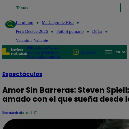
Temas
Lo último
Me Caigo de 
Lo último
Me Caigo de Risa
Perú Decide 2026
Fútbol peruano
Dólar
Valentina Valiente
Política
Lima
Mundo
Te ayudo
Tendencias
TV en vivo
MENÚ
Deportes
Espectáculos
Espectáculos
Amor Sin Barreras: Steven Spiel
amado con el que sueña desde l
Espectáculos
a las 16:47