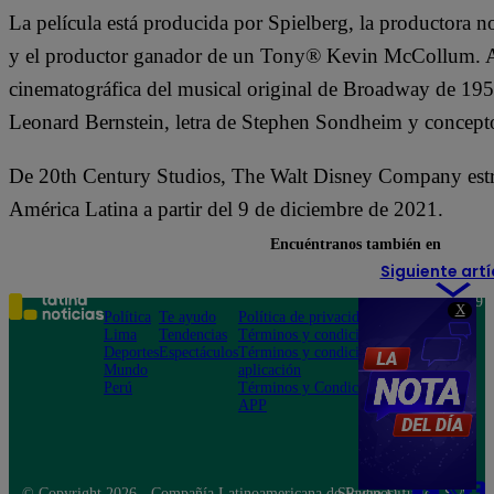
La película está producida por Spielberg, la productora
y el productor ganador de un Tony® Kevin McCollu
cinematográfica del musical original de Broadway de 1957
Leonard Bernstein, letra de Stephen Sondheim y concepto
De 20th Century Studios, The Walt Disney Company e
América Latina a partir del 9 de diciembre de 2021.
Encuéntranos también en
Siguiente artí
Teléfono: 219
X
Política
Te ayudo
Política de privacidad
1000
Lima
Tendencias
Términos y condiciones
Av. San
Deportes
Espectáculos
Términos y condiciones
Felipe 968
Mundo
aplicación
Jesús María
Perú
Términos y Condiciones
APP
© Copyright 2026 - Compañía Latinoamericana de Radio Difusión S.A.
Síguenos