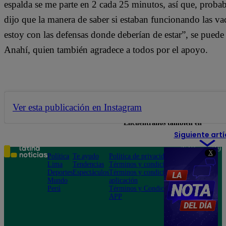
espalda se me parte en 2 cada 25 minutos, así que, proba
dijo que la manera de saber si estaban funcionando las va
estoy con las defensas donde deberían de estar”, se puede 
Anahí, quien también agradece a todos por el apoyo.
Ver esta publicación en Instagram
Encuéntranos también en
Siguiente artí
Teléfono: 219
X
Política
Te ayudo
Política de privacidad
1000
Lima
Tendencias
Términos y condiciones
Av. San
Deportes
Espectáculos
Términos y condiciones
Felipe 968
Mundo
aplicación
Jesús María
Perú
Términos y Condiciones
APP