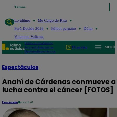
Temas
Lo último
Me
Lo último
Me Caigo de Risa
Perú Decide 2026
Fútbol peruano
Dólar
Valentina Valiente
Política
Lima
Mundo
Te ayudo
Tendencias
TV en vivo
MENÚ
Deportes
Espectáculos
Espectáculos
Anahí de Cárdenas conmueve a t
lucha contra el cáncer [FOTOS]
Espectáculos
a las 10:41