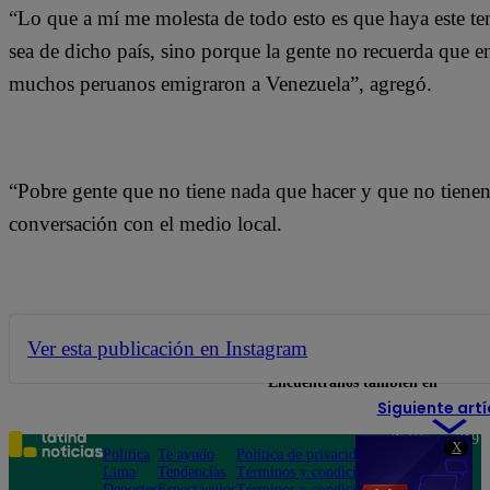
“Lo que a mí me molesta de todo esto es que haya este t
sea de dicho país, sino porque la gente no recuerda que 
muchos peruanos emigraron a Venezuela”, agregó.
“Pobre gente que no tiene nada que hacer y que no tienen 
conversación con el medio local.
Ver esta publicación en Instagram
Encuéntranos también en
Siguiente artí
Teléfono: 219
X
Política
Te ayudo
Política de privacidad
1000
Lima
Tendencias
Términos y condiciones
Av. San
Deportes
Espectáculos
Términos y condiciones