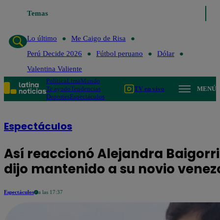
Temas
Lo último
Me
Lo último
Me Caigo de Risa
Perú Decide 2026
Fútbol peruano
Dólar
Valentina Valiente
Política
Lima
Mundo
Te ayudo
Tendencias
TV en vivo
MENÚ
Deportes
Espectáculos
Espectáculos
Así reaccionó Alejandra Baigorri
dijo mantenido a su novio vene
Espectáculos
a las 17:37