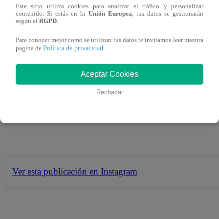
25 de junio 2019
Este sitio utiliza cookies para analizar el tráfico y personalizar
contenido. Si estás en la
Unión Europea
, tus datos se gestionarán
según el
RGPD
.
Alejandra Baigorria no portó que le faltaran el respeto a 
Para conocer mejor como se utilizan tus datos te invitamos leer nuestra
Política de privacidad
pagina de
.
venezolana, y le respondió a un usuario de las redes socia
Aceptar Cookies
Rechazar
“Lo único que tendría que decir es que Arturo tiene más d
nacionalidad peruana”, dijo la chica reality al diario Trom
Ver esta publicación en Instagram