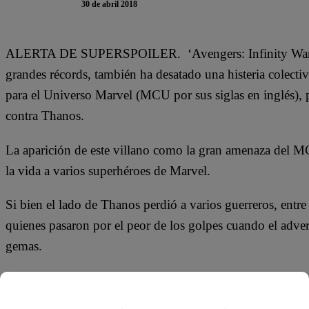
30 de abril 2018
ALERTA DE SUPERSPOILER. ‘Avengers: Infinity War’ se 
grandes récords, también ha desatado una histeria colectiv
para el Universo Marvel (MCU por sus siglas en inglés), 
contra Thanos.
La aparición de este villano como la gran amenaza del M
la vida a varios superhéroes de Marvel.
Si bien el lado de Thanos perdió a varios guerreros, entre
quienes pasaron por el peor de los golpes cuando el advers
gemas.