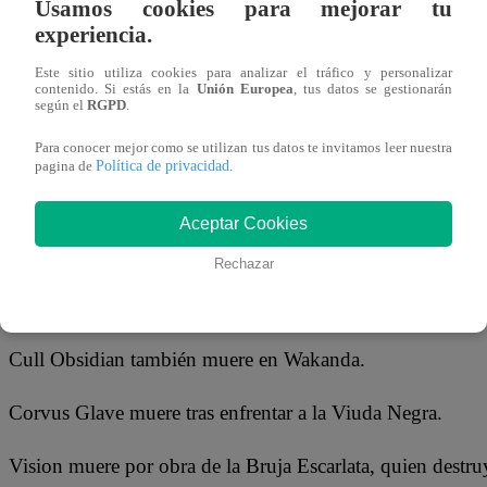
Usamos cookies para mejorar tu
experiencia.
A continuación, la lista completa de los personajes que m
Este sitio utiliza cookies para analizar el tráfico y personalizar
contenido. Si estás en la
Unión Europea
, tus datos se gestionarán
Loki muere a manos de Thanos en los primeros minutos de
según el
RGPD
.
Heimdall muere luego de rescatar a Hulk de la nave de lo
Para conocer mejor como se utilizan tus datos te invitamos leer nuestra
Política de privacidad
pagina de
.
Gamora muere de la mano de Thanos, por conseguir la 
Aceptar Cookies
Ebony Maw muere aspirado por el vacío del espacio.
Rechazar
Proxima Midnight muere en Wakanda.
Cull Obsidian también muere en Wakanda.
Corvus Glave muere tras enfrentar a la Viuda Negra.
Vision muere por obra de la Bruja Escarlata, quien dest