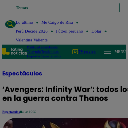
Temas
Lo último
Me Caigo de Risa
P
Lo último
Me Caigo de Risa
Perú Decide 2026
Fútbol peruano
Dólar
Valentina Valiente
Política
Lima
Mundo
Te ayudo
Tendencias
TV en vivo
MENÚ
Deportes
Espectáculos
Espectáculos
‘Avengers: Infinity War’: todos 
en la guerra contra Thanos
Espectáculos
a las 10:32