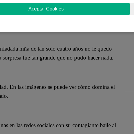
enge’, ya es una sensación en Internet, y ni los
Aceptar Cookies
un caballo que baila al ritmo de una pegajosa
e millones de cibernautas.
enfadada niña de tan solo cuatro años no le quedó
ya sorpresa fue tan grande que no pudo hacer nada.
dad. En las imágenes se puede ver cómo domina el
ado.
s en las redes sociales con su contagiante baile al