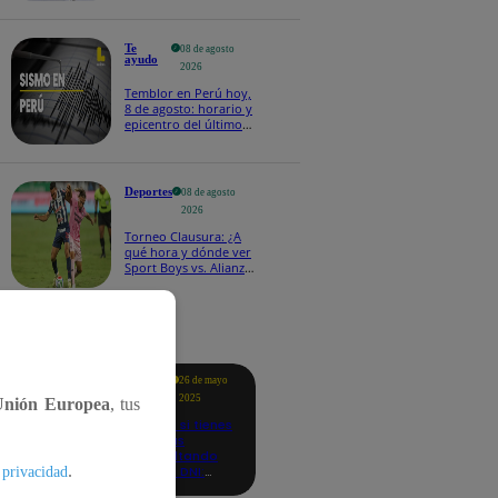
Te
08 de agosto
ayudo
2026
Temblor en Perú hoy,
8 de agosto: horario y
epicentro del último
sismo, según IGP
Deportes
08 de agosto
2026
Torneo Clausura: ¿A
qué hora y dónde ver
Sport Boys vs. Alianza
Lima por la fecha 4?
tacados
Te
26 de mayo
ayudo
2025
Unión Europea
, tus
Revisa si tienes
deudas
consultando
.
con tu DNI:
 privacidad
aquí los