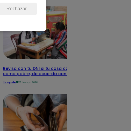
detalles
Rechazar
Revisa con tu DNI si tu casa califica
como pobre, de acuerdo con el Sisfoh
Te ayudo
25 de mayo 2026