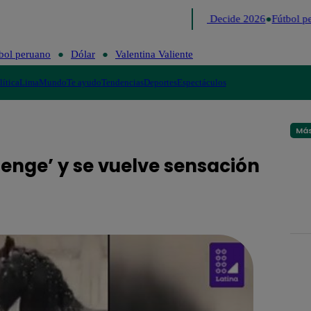
Lo último
Me Caigo de Risa
Perú Decide 2026
Fútbol pe
bol peruano
Dólar
Valentina Valiente
lítica
Lima
Mundo
Te ayudo
Tendencias
Deportes
Espectáculos
Más
enge’ y se vuelve sensación