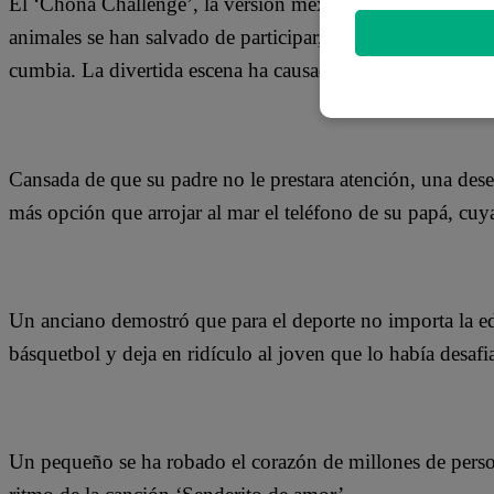
El ‘Chona Challenge’, la versión mexicana del ‘Kiki Chall
animales se han salvado de participar, como es el caso de 
cumbia. La divertida escena ha causado gran asombro entr
Cansada de que su padre no le prestara atención, una des
más opción que arrojar al mar el teléfono de su papá, cu
Un anciano demostró que para el deporte no importa la e
básquetbol y deja en ridículo al joven que lo había desafi
Un pequeño se ha robado el corazón de millones de persona