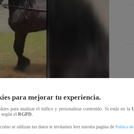
Des
ies para mejorar tu experiencia.
ookies para analizar el tráfico y personalizar contenido. Si estás en la
Compartir
n según el
RGPD
.
como se utilizan tus datos te invitamos leer nuestra pagina de
Política de