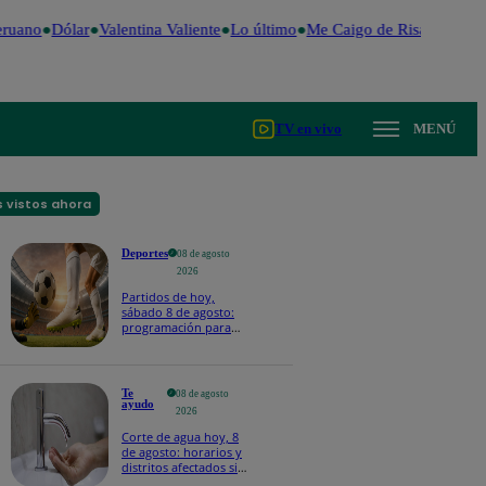
ruano
Dólar
Valentina Valiente
Lo último
Me Caigo de Risa
Perú De
TV en vivo
MENÚ
 vistos ahora
Deportes
08 de agosto
2026
Partidos de hoy,
sábado 8 de agosto:
programación para
ver fútbol EN VIVO
Te
08 de agosto
ayudo
2026
Corte de agua hoy, 8
de agosto: horarios y
distritos afectados sin
el servicio de Sedapal