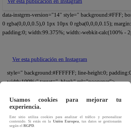
Ver esta publicación en Instagram
data-instgrm-version="14" style=" background:#FFF; bo
0 rgba(0,0,0,0.5),0 1px 10px 0 rgba(0,0,0,0.15); margi
padding:0; width:99.375%; width:-webkit-calc(100% - 2
Ver esta publicación en Instagram
style=" background:#FFFFFF; line-height:0; padding:0 0
width:100%;" target="_blank" rel="noopener">
Usamos cookies para mejorar tu
experiencia.
Este sitio utiliza cookies para analizar el tráfico y personalizar
contenido. Si estás en la
Unión Europea
, tus datos se gestionarán
según el
RGPD
.