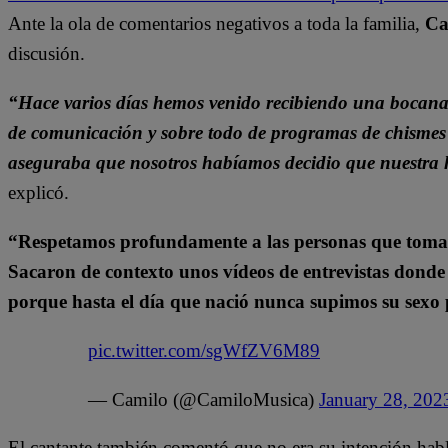
Ante la ola de comentarios negativos a toda la familia,
Ca
discusión.
“Hace varios días hemos venido recibiendo una bocanad
de comunicación y sobre todo de programas de chismes 
aseguraba que nosotros habíamos decidio que nuestra 
explicó.
“Respetamos profundamente a las personas que toman e
Sacaron de contexto unos vídeos de entrevistas donde
porque hasta el día que nació nunca supimos su sexo
pic.twitter.com/sgWfZV6M89
— Camilo (@CamiloMusica)
January 28, 202
El cantante también comentó que no era su intención habla