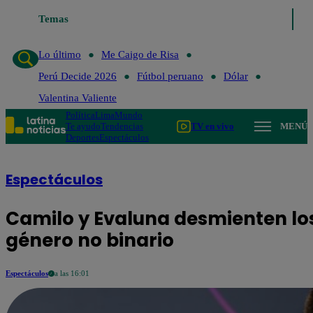
Temas
Lo último
Me Caigo de
Lo último
Me Caigo de Risa
Perú Decide 2026
Fútbol peruano
Dólar
Valentina Valiente
Política
Lima
Mundo
Te ayudo
Tendencias
TV en vivo
MENÚ
Deportes
Espectáculos
Espectáculos
Camilo y Evaluna desmienten los
género no binario
Espectáculos
a las 16:01