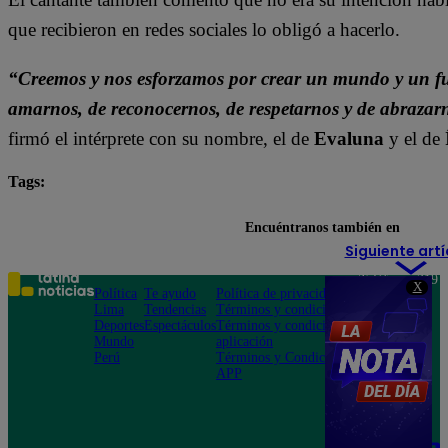
que recibieron en redes sociales lo obligó a hacerlo.
“Creemos y nos esforzamos por crear un mundo y un f
amarnos, de reconocernos, de respetarnos y de abrazarn
firmó el intérprete con su nombre, el de
Evaluna
y el de
Tags:
Camilo
Evaluna
Ricardo Montaner
Encuéntranos también en
Siguiente artí
Teléfono: 219
X
Política
Te ayudo
Política de privacidad
1000
Lima
Tendencias
Términos y condiciones
Av. San
Deportes
Espectáculos
Términos y condiciones
Felipe 968
Mundo
aplicación
Jesús María
Perú
Términos y Condiciones
APP