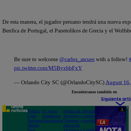
De esta manera, el jugador peruano tendrá una nueva exper
Benfica de Portugal, el Panetolikos de Grecia y el Wolfs
Be sure to welcome
@carlos_ascues
with a follow!
pic.twitter.com/M5ByxbbFxY
— Orlando City SC (@OrlandoCitySC)
August 16
Encuéntranos también en
Siguiente artí
Teléfono: 219
X
Política
Te ayudo
Política de privacidad
1000
Lima
Tendencias
Términos y condiciones
Av. San
Deportes
Espectáculos
Términos y condiciones
Felipe 968
Mundo
aplicación
Jesús María
Perú
Términos y Condiciones