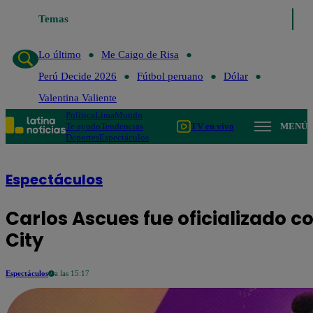
Temas
Lo último
Me 
Lo último
Me Caigo de Risa
Perú Decide 2026
Fútbol peruano
Dólar
Valentina Valiente
Política
Lima
Mundo
Te ayudo
Tendencias
TV en vivo
MENÚ
Deportes
Espectáculos
Espectáculos
Carlos Ascues fue oficializado c
City
Espectáculos
a las 15:17