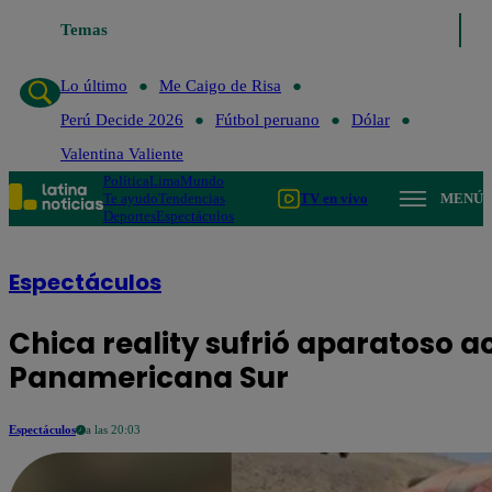
Temas
Lo último
Me Caigo de Risa
Perú Dec
Lo último
Me Caigo de Risa
Perú Decide 2026
Fútbol peruano
Dólar
Valentina Valiente
Política
Lima
Mundo
Te ayudo
Tendencias
TV en vivo
MENÚ
Deportes
Espectáculos
Espectáculos
Chica reality sufrió aparatoso a
Panamericana Sur
Espectáculos
a las 20:03