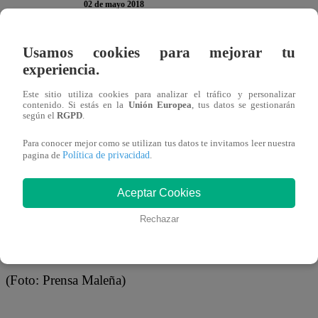
02 de mayo 2018
Usamos cookies para mejorar tu
Paloma Fiuza pasó un gran susto. La conocida chica realit
experiencia.
kilómetro 21 de la Panamericana Sur. El automóvil en el 
Este sitio utiliza cookies para analizar el tráfico y personalizar
medio de las dos vías.
contenido. Si estás en la
Unión Europea
, tus datos se gestionarán
según el
RGPD
.
Para conocer mejor como se utilizan tus datos te invitamos leer nuestra
Política de privacidad
pagina de
.
El video que fue compartido por Prensa Maleña a través 
un poco alterada y con la ropa llena de tierra. Por suerte,
Aceptar Cookies
los pobladores de la zona.
Rechazar
(Foto: Prensa Maleña)