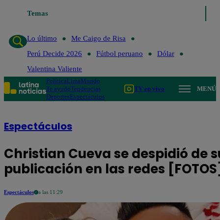
aigo de Risa
Temas
Perú Decide 2026
Fútbol peruano
Dólar
Valentina Vali
Lo último
Me Caigo de Risa
Perú Decide 2026
Fútbol peruano
Dólar
Valentina Valiente
Política
Lima
Mundo
Te ayudo
Tendencias
TV en vivo
MENÚ
Deportes
Espectáculos
Espectáculos
Christian Cueva se despidió de s
publicación en las redes [FOTOS
Espectáculos
a las 11:29