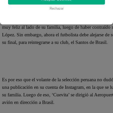
08 de enero 2020
Rechazar
A pesar de todas las críticas y escándalos de los que ha s
muy feliz al lado de su familia, luego de haber contraído
López. Sin embargo, ahora el futbolista debe alejarse de s
su final, para reintegrarse a su club, el Santos de Brasil.
Es por eso que el volante de la selección peruana no dudó
una publicación en su cuenta de Instagram, en la que se l
su familia. Luego de eso, ‘Cuevita’ se dirigió al Aeropue
avión en dirección a Brasil.