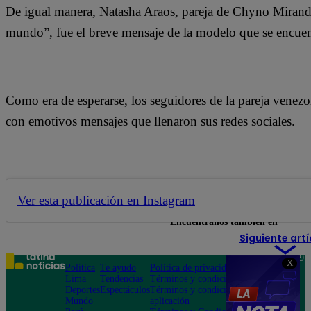
De igual manera, Natasha Araos, pareja de Chyno Miranda
mundo”, fue el breve mensaje de la modelo que se encuen
Como era de esperarse, los seguidores de la pareja venezo
con emotivos mensajes que llenaron sus redes sociales.
Ver esta publicación en Instagram
Encuéntranos también en
Siguiente artí
Teléfono: 219
X
Política
Te ayudo
Política de privacidad
1000
Lima
Tendencias
Términos y condiciones
Av. San
Deportes
Espectáculos
Términos y condiciones
Felipe 968
Mundo
aplicación
Jesús María