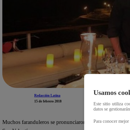
Usamos cook
Redacción Latina
15 de febrero 2018
Este sitio utiliza c
datos se gestionará
Para conocer mejor 
Muchos faranduleros se pronunciaron a través de las rede