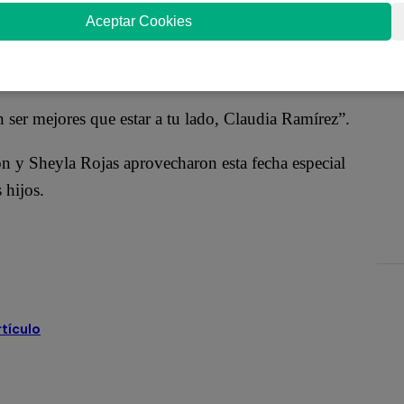
Aceptar Cookies
congresista Richard Acuña: “Cada día me enamoras
o!”
 ser mejores que estar a tu lado, Claudia Ramírez”.
 y Sheyla Rojas aprovecharon esta fecha especial
 hijos.
rtículo