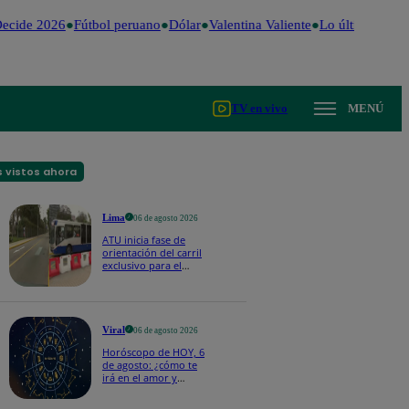
ecide 2026
Fútbol peruano
Dólar
Valentina Valiente
Lo último
Me C
TV en vivo
MENÚ
 vistos ahora
Lima
06 de agosto 2026
ATU inicia fase de
orientación del carril
exclusivo para el
Corredor Azul en la
av. Arequipa | VIDEO
Viral
06 de agosto 2026
Horóscopo de HOY, 6
de agosto: ¿cómo te
irá en el amor y
trabajo, según la IA?