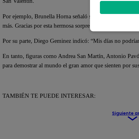
San Valentín.
Por ejemplo, Brunella Horna señaló sobre su día con el 
más. Gracias por esta hermosa sorpresa, mi güero. ¡Te am
Por su parte, Diego Geminez indicó: “Mis días no podrían
En tanto, figuras como Andrea San Martín, Antonio Pavón
para demostrar al mundo el gran amor que sienten por sus
TAMBIÉN TE PUEDE INTERESAR:
Siguiente a