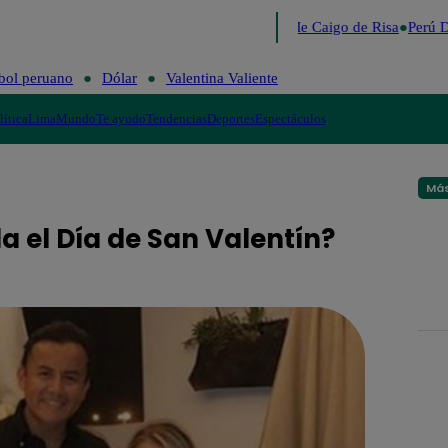
Lo último
Me Caigo de Risa
Perú D
bol peruano
Dólar
Valentina Valiente
lítica
Lima
Mundo
Te ayudo
Tendencias
Deportes
Espectáculos
Más
 el Día de San Valentín?