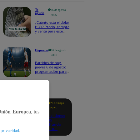
Te
06 de agosto
ayudo
2026
¿Cuánto está el dólar
HOY? Precio, compra
y venta para este
jueves 6 de agosto
Deportes
06 de agosto
2026
Partidos de hoy,
jueves 6 de agosto:
programación para
ver fútbol EN VIVO
tacados
Te
26 de mayo
ayudo
2025
Unión Europea
, tus
Revisa si tienes
deudas
consultando
con tu DNI:
.
 privacidad
aquí los
detalles