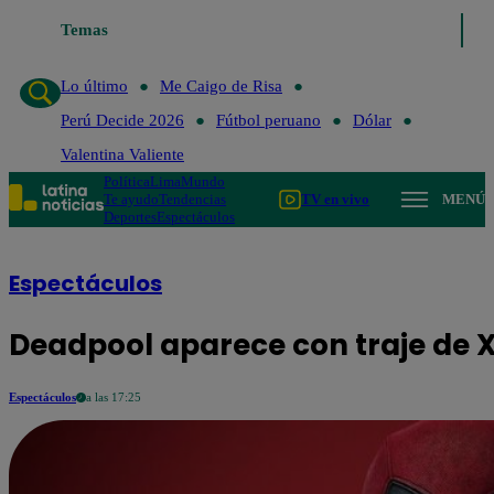
Temas
Lo último
Me Caigo de Ris
Lo último
Me Caigo de Risa
Perú Decide 2026
Fútbol peruano
Dólar
Valentina Valiente
Política
Lima
Mundo
Te ayudo
Tendencias
TV en vivo
MENÚ
Deportes
Espectáculos
Espectáculos
Deadpool aparece con traje de 
Espectáculos
a las 17:25