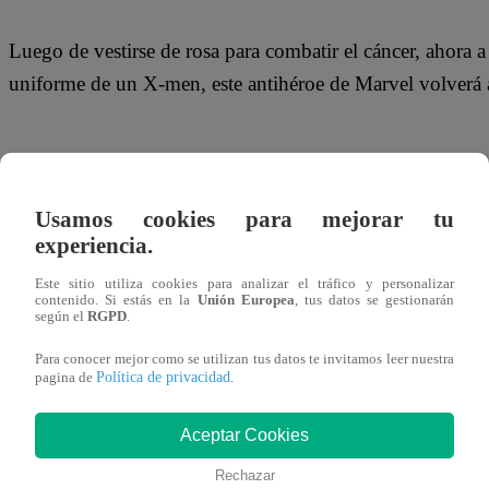
Luego de vestirse de rosa para combatir el cáncer, ahora 
uniforme de un X-men, este antihéroe de Marvel volverá a
Está claro que Deadpool siempre da que hablar, sobre tod
Usamos cookies para mejorar tu
pintando o muñecos que hacen su propia representación de
experiencia.
en una imagen de Empire.
Este sitio utiliza cookies para analizar el tráfico y personalizar
contenido. Si estás en la
Unión Europea
, tus datos se gestionarán
según el
RGPD
.
Para conocer mejor como se utilizan tus datos te invitamos leer nuestra
Esta cinta, dirigida por David Leitch, continuará la narra
Política de privacidad
pagina de
.
Wilson como Deadpool junto a otros personajes de los 
Coloso.
Aceptar Cookies
Rechazar