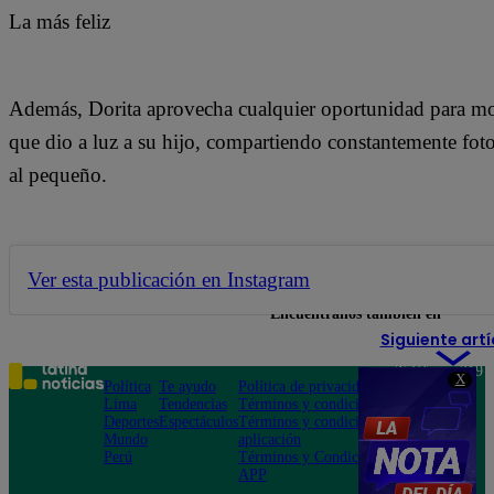
La más feliz
Además, Dorita aprovecha cualquier oportunidad para most
que dio a luz a su hijo, compartiendo constantemente foto
al pequeño.
Ver esta publicación en Instagram
Encuéntranos también en
Siguiente artí
Teléfono: 219
X
Política
Te ayudo
Política de privacidad
1000
Lima
Tendencias
Términos y condiciones
Av. San
Deportes
Espectáculos
Términos y condiciones
Felipe 968
Mundo
aplicación
Jesús María
Perú
Términos y Condiciones
APP