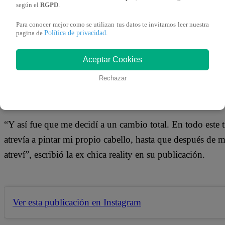
04 de junio 2019
según el
RGPD
.
Para conocer mejor como se utilizan tus datos te invitamos leer nuestra
Política de privacidad
pagina de
.
Ahora que se encuentra de lo más feliz al lado de su peq
todos y someterse a un cambio de look, el mismo que com
Aceptar Cookies
ver en las fotografías que la bailarina publicó en su cuenta
Rechazar
para lucir ahora un color rubio que ha dejado a muchos co
“Y así fue que me decidí a un cambio total. En todo este
atrevía a pintar mi propio cabello, hasta que después de
atreví”, escribió la ex chica reality en su publicación.
Ver esta publicación en Instagram