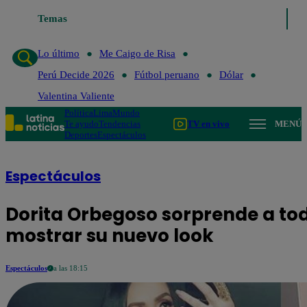
Temas
Lo último
Me Caigo de Risa
Perú Decide 2026
Fútbol peru
Lo último
Me Caigo de Risa
Perú Decide 2026
Fútbol peruano
Dólar
Valentina Valiente
Política
Lima
Mundo
Te ayudo
Tendencias
TV en vivo
MENÚ
Deportes
Espectáculos
Espectáculos
Dorita Orbegoso sorprende a tod
mostrar su nuevo look
Espectáculos
a las 18:15