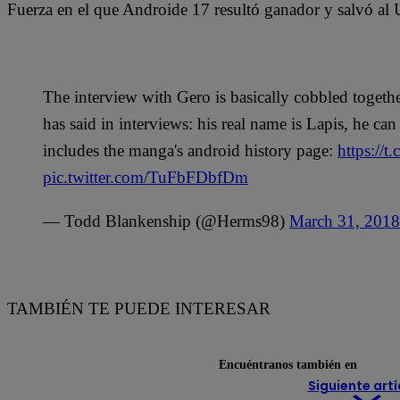
Fuerza en el que Androide 17 resultó ganador y salvó al
The interview with Gero is basically cobbled togeth
has said in interviews: his real name is Lapis, he can g
includes the manga's android history page:
https://t
pic.twitter.com/TuFbFDbfDm
— Todd Blankenship (@Herms98)
March 31, 2018
TAMBIÉN TE PUEDE INTERESAR
Encuéntranos también en
Siguiente artí