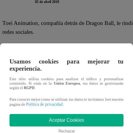
02 de abril 2018
Toei Animation, compañía detrás de Dragon Ball, le rindi
redes sociales.
Usamos cookies para mejorar tu
La reconocida empresa, publicó imágenes del personaje de
experiencia.
participación en Dragon Ball Super.
Este sitio utiliza cookies para analizar el tráfico y personalizar
contenido. Si estás en la
Unión Europea
, tus datos se gestionarán
según el
RGPD
.
It's already April 1st in Japan: "In recognition of A
Para conocer mejor como se utilizan tus datos te invitamos leer nuestra
Política de privacidad
pagina de
.
of Power, from this day forward the Dragon Ball Offi
17 Official Site"
pic.twitter.com/6Q9jzfcGsB
Aceptar Cookies
— Todd Blankenship (@Herms98)
March 31, 2018
Rechazar