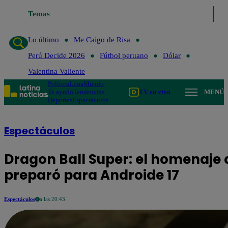
Temas
Lo último
Me Caigo de Risa
Perú Decide 
Lo último
Me Caigo de Risa
Perú Decide 2026
Fútbol peruano
Dólar
Valentina Valiente
Política
Lima
Mundo
Te ayudo
Tendencias
TV en vivo
MENÚ
Deportes
Espectáculos
Espectáculos
Dragon Ball Super: el homenaje 
preparó para Androide 17
Espectáculos
a las 20:43