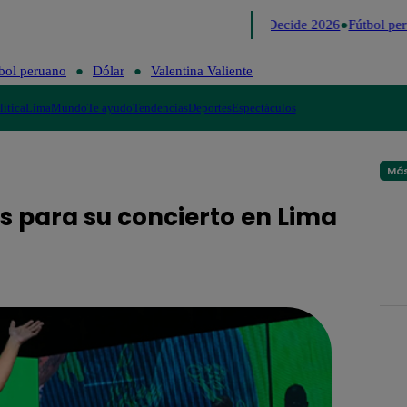
Lo último
Me Caigo de Risa
Perú Decide 2026
Fútbol per
bol peruano
Dólar
Valentina Valiente
lítica
Lima
Mundo
Te ayudo
Tendencias
Deportes
Espectáculos
Más
es para su concierto en Lima