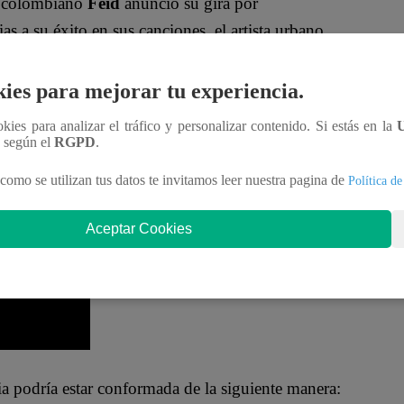
te colombiano
Feid
anunció su gira por
as a su éxito en sus canciones, el artista urbano
 esta nota repasamos la
posible lista de canciones a
ies para mejorar tu experiencia.
ookies para analizar el tráfico y personalizar contenido. Si estás en la
 2023
”
, el cantante de reggaetón Feid también
n según el
RGPD
.
, Chile, Ecuador y países de América Central
como se utilizan tus datos te invitamos leer nuestra pagina de
Política de
urante el próximo año.
Aceptar Cookies
bia podría estar conformada de la siguiente manera: