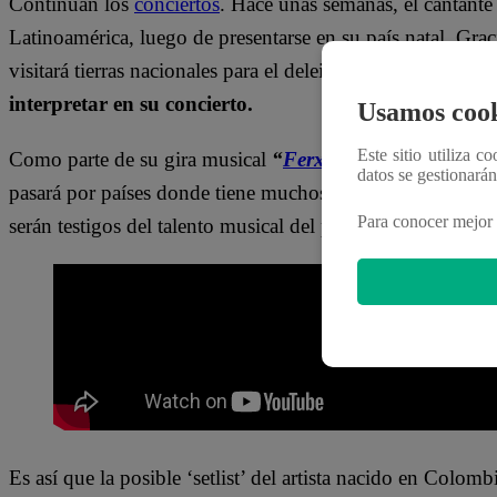
Continúan los
conciertos
. Hace unas semanas, el cantan
Latinoamérica, luego de presentarse en su país natal. Graci
visitará tierras nacionales para el deleite de sus fans y en
interpretar en su concierto.
Usamos cook
Este sitio utiliza c
Como parte de su gira musical
“
Ferxxo Nitro Jam Tour
datos se gestionará
pasará por países donde tiene muchos adeptos.
Argentina
Para conocer mejor 
serán testigos del talento musical del popular ‘Ferxxo’ d
Es así que la posible ‘setlist’ del artista nacido en Colom