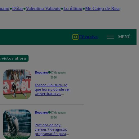
uano
Dólar
Valentina Valiente
Lo último
Me Caigo de Risa
Perú Dec
TV en vivo
MENÚ
 vistos ahora
Deportes
07 de agosto
2026
Torneo Clausura: ¿A
qué hora y dónde ver
Universitario vs.
Sporting Cristal por la
fecha 4?
Deportes
07 de agosto
2026
Partidos de hoy,
viernes 7 de agosto:
programación para
ver fútbol EN VIVO