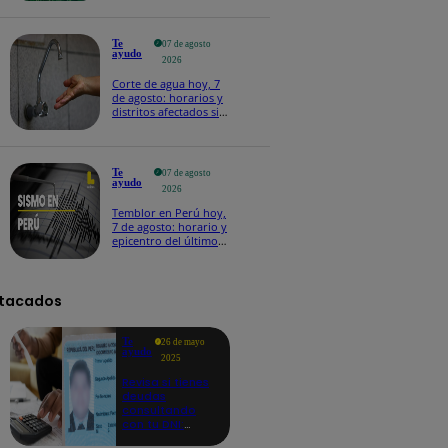
Te
07 de agosto
ayudo
2026
Corte de agua hoy, 7
de agosto: horarios y
distritos afectados sin
el servicio de Sedapal
Te
07 de agosto
ayudo
2026
Temblor en Perú hoy,
7 de agosto: horario y
epicentro del último
sismo, según IGP
tacados
Te
26 de mayo
ayudo
2025
Revisa si tienes
deudas
consultando
con tu DNI:
aquí los