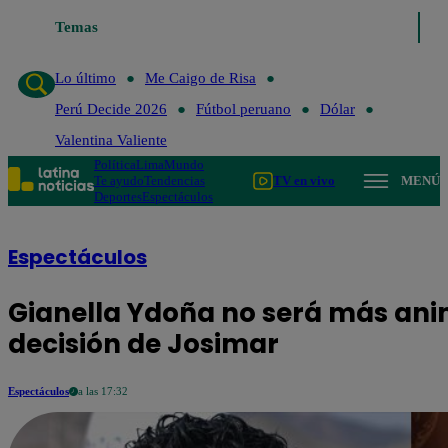
Temas
Lo último
Me Caigo de Ri
Lo último
Me Caigo de Risa
Perú Decide 2026
Fútbol peruano
Dólar
Valentina Valiente
Política
Lima
Mundo
Te ayudo
Tendencias
TV en vivo
MENÚ
Deportes
Espectáculos
Espectáculos
Gianella Ydoña no será más ani
decisión de Josimar
Espectáculos
a las 17:32