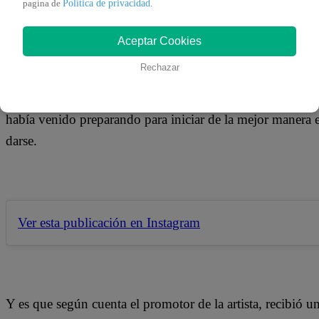
Política de privacidad
pagina de
.
10 de septiembre 2019
Aceptar Cookies
Hace algunos días, Gianella Ydoña, la ex pareja y esposa
Rechazar
que iniciaría una nueva faceta, nada más y nada menos qu
sociales, la popular ‘protagonista’ se mostró al lado de la 
había venido preparando para iniciar de la mejor manera 
darse.
Ver esta publicación en Instagram
Y es que según cuenta el promotor de la artista, recibió u