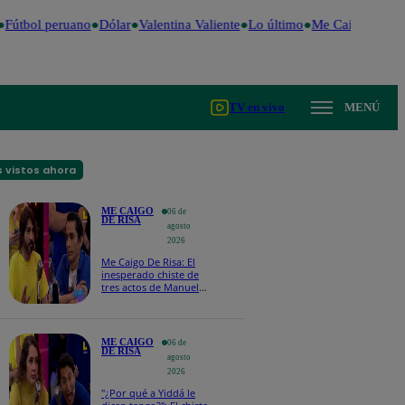
Fútbol peruano
Dólar
Valentina Valiente
Lo último
Me Caigo de Ris
TV en vivo
MENÚ
 vistos ahora
ME CAIGO
06 de
DE RISA
agosto
2026
Me Caigo De Risa: El
inesperado chiste de
tres actos de Manuel
Gold que hizo
explotar a todo el set
ME CAIGO
06 de
DE RISA
agosto
2026
"¿Por qué a Yiddá le