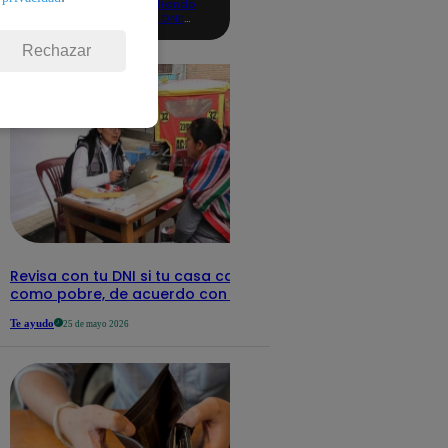
consultando
con tu DNI:
aquí los
detalles
Rechazar
Revisa con tu DNI si tu casa califica
como pobre, de acuerdo con el Sisfoh
Te ayudo
25 de mayo 2026