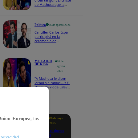
dicen tango?": El chiste
de Machuca que la
hizo reaccionar así en
Me caigo de risa
Política
06 de agosto 2026
Canciller Carlos Espá
participirá en la
ceremonia de
posesión presidencial
de Abelardo de la
Espriella en Colombia
ME CAIGO
06 de
DE RISA
agosto
2026
"A Machuca le dicen
'Árbol sin ramas'...": El
chiste de Yiddá Eslava
que hizo explotar de
risa a todos
tacados
Unión Europea
, tus
Te
26 de mayo
ayudo
2025
Revisa si tienes
deudas
.
 privacidad