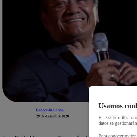
Usamos cook
Redacción Latina
29 de diciembre 2020
Este sitio utiliza c
datos se gestionará
Para conocer mejor 