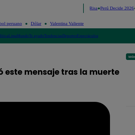
Lo último
Me Caigo de Risa
Perú Decide 2026
bol peruano
Dólar
Valentina Valiente
lítica
Lima
Mundo
Te ayudo
Tendencias
Deportes
Espectáculos
Más
 este mensaje tras la muerte