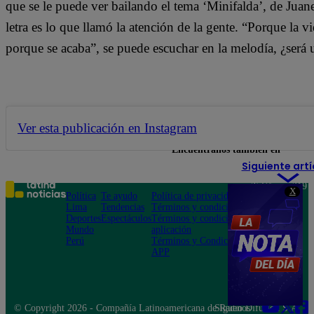
que se le puede ver bailando el tema ‘Minifalda’, de Juan
letra es lo que llamó la atención de la gente. “Porque la 
porque se acaba”, se puede escuchar en la melodía, ¿será u
Ver esta publicación en Instagram
Encuéntranos también en
Siguiente artí
Teléfono: 219
X
Política
Te ayudo
Política de privacidad
1000
Lima
Tendencias
Términos y condiciones
Av. San
Deportes
Espectáculos
Términos y condiciones
Felipe 968
Mundo
aplicación
Jesús María
Perú
Términos y Condiciones
APP
© Copyright 2026 - Compañía Latinoamericana de Radio Difusión S.A.
Síguenos