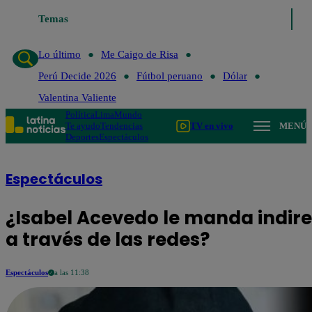
Temas
Lo último
Me Caigo de Risa
Perú Decide 2026
Fútbol 
Lo último
Me Caigo de Risa
Perú Decide 2026
Fútbol peruano
Dólar
Valentina Valiente
Política
Lima
Mundo
Te ayudo
Tendencias
TV en vivo
MENÚ
Deportes
Espectáculos
Espectáculos
¿Isabel Acevedo le manda indir
a través de las redes?
Espectáculos
a las 11:38