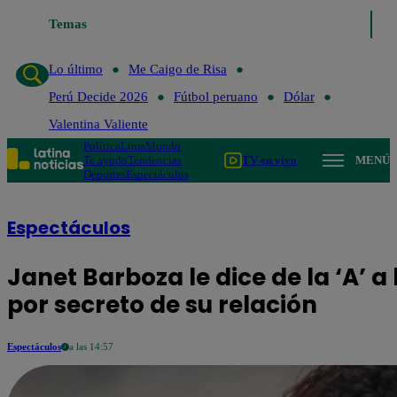
Temas
Lo último
Me Caigo de Risa
Perú Deci
Lo último
Me Caigo de Risa
Perú Decide 2026
Fútbol peruano
Dólar
Valentina Valiente
Política
Lima
Mundo
Te ayudo
Tendencias
TV en vivo
MENÚ
Deportes
Espectáculos
Espectáculos
Janet Barboza le dice de la ‘A’ a 
por secreto de su relación
Espectáculos
a las 14:57