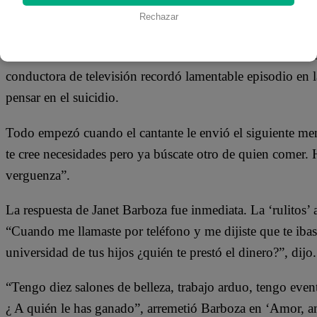
06 de enero 2018
Rechazar
Janet Barboza arremetió contra el cantante Jean Paul Str
conductora de televisión recordó lamentable episodio en l
pensar en el suicidio.
Todo empezó cuando el cantante le envió el siguiente mens
te cree necesidades pero ya búscate otro de quien comer. 
verguenza”.
La respuesta de Janet Barboza fue inmediata. La ‘rulitos’
“Cuando me llamaste por teléfono y me dijiste que te ibas
universidad de tus hijos ¿quién te prestó el dinero?”, dijo.
“Tengo diez salones de belleza, trabajo arduo, tengo even
¿ A quién le has ganado”, arremetió Barboza en ‘Amor, a