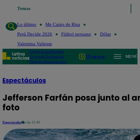
Temas
Lo último
Me Caigo de Risa
Perú Decide 2026
Lo último
Me Caigo de Risa
Perú Decide 2026
Fútbol peruano
Dólar
Valentina Valiente
Política
Lima
Mundo
Te ayudo
Tendencias
TV en vivo
MENÚ
Deportes
Espectáculos
Espectáculos
Jefferson Farfán posa junto al a
foto
Espectáculos
a las 15:46