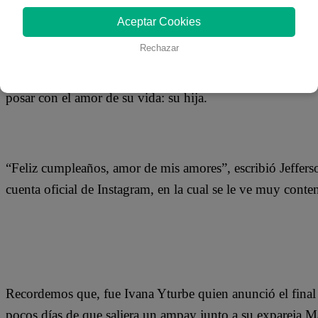
27 de marzo 2019
Aceptar Cookies
Rechazar
Jefferson Farfán se encuentra tranquilo desde que se anun
Yturbe. El delantero de la Selección Peruana demostró q
posar con el amor de su vida: su hija.
“Feliz cumpleaños, amor de mis amores”, escribió Jefferso
cuenta oficial de Instagram, en la cual se le ve muy conte
Recordemos que, fue Ivana Yturbe quien anunció el final d
pocos días de que saliera un ampay junto a su expareja Ma