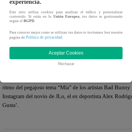
experiencia.
09 de marzo 2019
Este sitio utiliza cookies para analizar el tráfico y personalizar
contenido. Si estás en la
Unión Europea
, tus datos se gestionarán
según el
RGPD
.
A pesar de bordear los 50 años, no cabe duda de que Jenn
millones de fans alrededor del mundo, ya sea con su espe
Para conocer mejor como se utilizan tus datos te invitamos leer nuestra
Política de privacidad
pagina de
.
cantante no duda en utilizar las redes sociales para compa
sexys imágenes, llamando siempre la atención.
Aceptar Cookies
Rechazar
Esta vez, la artista decidió dejar a muchos con la boca abi
ritmo del pegajoso tema “Mía” de los artistas Bad Bunny 
Instagram del novio de JLo, el ex deportista Alex Rodri
Gusta’.