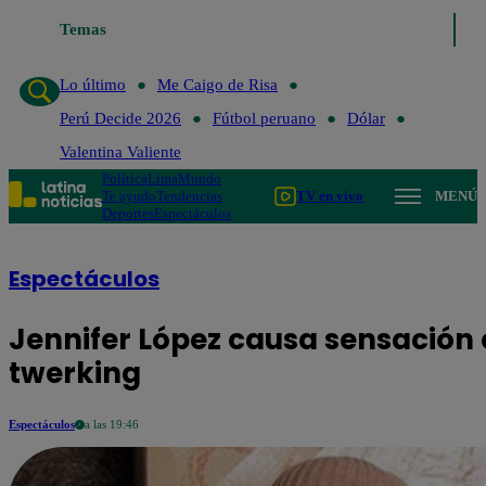
Temas
Lo último
Me Caigo de Risa
Perú Decide 2026
Fútbol peru
Lo último
Me Caigo de Risa
Perú Decide 2026
Fútbol peruano
Dólar
Valentina Valiente
Política
Lima
Mundo
Te ayudo
Tendencias
TV en vivo
MENÚ
Deportes
Espectáculos
Espectáculos
Jennifer López causa sensación 
twerking
Espectáculos
a las 19:46