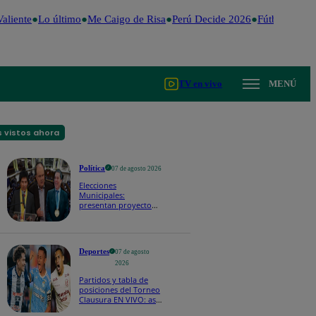
liente
Lo último
Me Caigo de Risa
Perú Decide 2026
Fútbol peruan
TV en vivo
MENÚ
 vistos ahora
Política
07 de agosto 2026
Elecciones
Municipales:
presentan proyecto
de ley para impedir
que alcaldes busquen
reelección inmediata
Deportes
07 de agosto
2026
Partidos y tabla de
posiciones del Torneo
Clausura EN VIVO: así
van los equipos en la