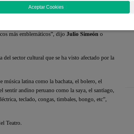
ulo por primera vez en el
Gran Teatro Nacional
Aceptar Cookies
 exitosa trayectoria musical.
arte de los 40 años de vida artística de Los Shapis,
scos más emblemáticos”, dijo
Julio Simeón
o
 del sector cultural que se ha visto afectado por la
 música latina como la bachata, el bolero, el
el sentir andino peruano como la saya, el santiago,
léctrica, teclado, congas, timbales, bongo, etc”,
el Teatro.