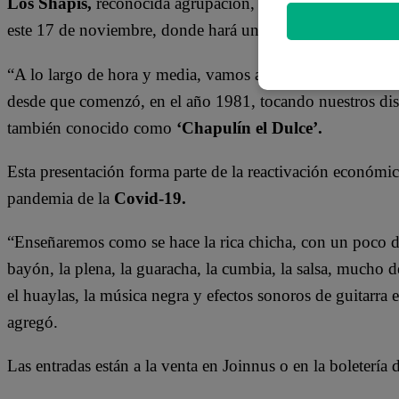
Los Shapis,
reconocida agrupación, brindará un espectác
este 17 de noviembre, donde hará un repaso por su larga y
“A lo largo de hora y media, vamos a exhibir y presentar p
desde que comenzó, en el año 1981, tocando nuestros di
también conocido como
‘Chapulín el Dulce’.
Esta presentación forma parte de la reactivación económica
pandemia de la
Covid-19.
“Enseñaremos como se hace la rica chicha, con un poco de
bayón, la plena, la guaracha, la cumbia, la salsa, mucho d
el huaylas, la música negra y efectos sonoros de guitarra e
agregó.
Las entradas están a la venta en Joinnus o en la boletería d