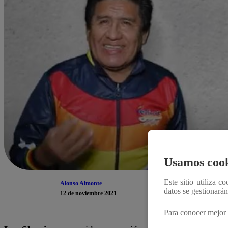
Usamos cook
Este sitio utiliza c
Alonso Almonte
datos se gestionará
12 de noviembre 2021
Para conocer mejor 