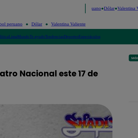
 Caigo de Risa
Perú Decide 2026
Fútbol peruano
Dólar
Valentina Va
bol peruano
Dólar
Valentina Valiente
lítica
Lima
Mundo
Te ayudo
Tendencias
Deportes
Espectáculos
Más
atro Nacional este 17 de