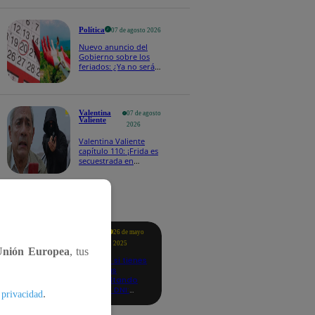
fecha 4
Política
07 de agosto 2026
Nuevo anuncio del
Gobierno sobre los
feriados: ¿Ya no serán
movidos a los viernes?
Valentina
07 de agosto
Valiente
2026
Valentina Valiente
capítulo 110: ¡Frida es
secuestrada en
presencia de
Edmundo!
tacados
Te
26 de mayo
ayudo
2025
Unión Europea
, tus
Revisa si tienes
deudas
consultando
con tu DNI:
.
 privacidad
aquí los
detalles