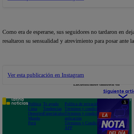
Como era de esperarse, sus seguidores no tardaron en de
resaltaron su sensualidad y atrevimiento para posar ante l
Ver esta publicación en Instagram
Encuéntranos también en
Siguiente artí
Teléfono: 219
X
Política
Te ayudo
Política de privacidad
1000
Lima
Tendencias
Términos y condiciones
Av. San
Deportes
Espectáculos
Términos y condiciones
Felipe 968
Mundo
aplicación
Jesús María
Perú
Términos y Condiciones
APP