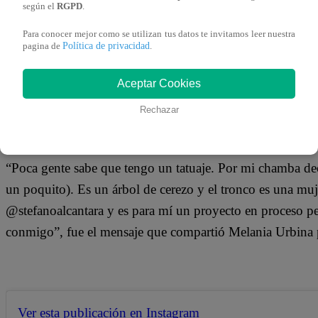
29 de abril 2019
según el
RGPD
.
Para conocer mejor como se utilizan tus datos te invitamos leer nuestra
Política de privacidad
pagina de
.
Melania Urbina encendió las redes sociales con su última
sorpresa a sus miles de seguidores al destaparse y posar e
Aceptar Cookies
tatuaje.
Rechazar
“Poca gente sabe que tengo un tatuaje. Por mi chamba dec
un poquito). Es un árbol de cerezo y el tronco es una muj
@stefanoalcantara y es para mí un proyecto en proceso pe
conmigo”, fue el mensaje que compartió Melania Urbina p
Ver esta publicación en Instagram