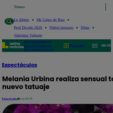
Temas
Lo último
Me Caigo de Risa
Pe
Lo último
Me Caigo de Risa
Perú Decide 2026
Fútbol peruano
Dólar
Valentina Valiente
Política
Lima
Mundo
Te ayudo
Tendencias
TV en vivo
MENÚ
Deportes
Espectáculos
Espectáculos
Melania Urbina realiza sensual 
nuevo tatuaje
Espectáculos
a las 08:58