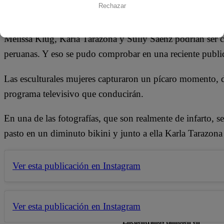
24 de febrero 2018
Rechazar
Melissa Klug, Karla Tarazona y Sully Sáenz podrían ser c
peruanas. Y eso se pudo comprobar en una reciente public
Las esculturales mujeres capturaron un pícaro momento, d
programa televisivo que conducirán.
En una de las fotografías, que son realmente de infarto, s
pasto en un diminuto bikini y junto a ella Karla Tarazona
Ver esta publicación en Instagram
Ver esta publicación en Instagram
Encuéntranos también en