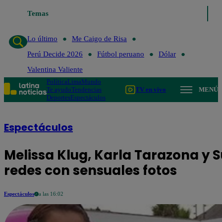
Temas
Lo último
Me Caigo de Risa
Perú Decide 2026
Fú
Lo último
Me Caigo de Risa
Perú Decide 2026
Fútbol peruano
Dólar
Valentina Valiente
Política
Lima
Mundo
Te ayudo
Tendencias
TV en vivo
MENÚ
Deportes
Espectáculos
Espectáculos
Melissa Klug, Karla Tarazona y S
redes con sensuales fotos
Espectáculos
a las 16:02