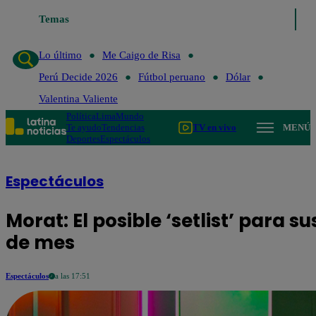
Temas
Lo último
Me Caigo de R
Lo último
Me Caigo de Risa
Perú Decide 2026
Fútbol peruano
Dólar
Valentina Valiente
Política
Lima
Mundo
Te ayudo
Tendencias
TV en vivo
MENÚ
Deportes
Espectáculos
Espectáculos
Morat: El posible ‘setlist’ para s
de mes
Espectáculos
a las 17:51