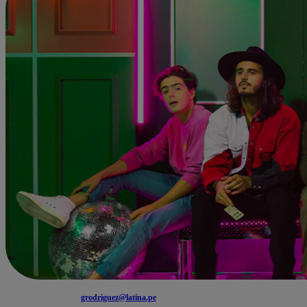
grodriguez@latina.pe