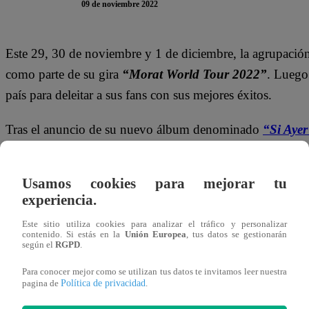
09 de noviembre 2022
Este 29, 30 de noviembre y 1 de diciembre, la agrupació
como parte de su gira
“Morat World Tour 2022”
. Luego
país para deleitar a sus fans con sus mejores éxitos.
Tras el anuncio de su nuevo álbum denominado
“Si Aye
artistas musicales creció no solo en el Perú, sino también 
los seguidores de
Morat
siguen de cerca a sus ídolos a tr
Usamos cookies para mejorar tu
las mismas.
experiencia.
¡¡¡Que locura lo que está pasando con Si Aye
Este sitio utiliza cookies para analizar el tráfico y personalizar
contenido. Si estás en la
Unión Europea
, tus datos se gestionarán
¡¡¡Gracias a todos, de verdad!!!
según el
RGPD
.
Para conocer mejor como se utilizan tus datos te invitamos leer nuestra
— Morat (@MoratBanda)
November 6, 2022
Política de privacidad
pagina de
.