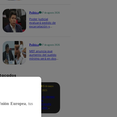
Política
07 de agosto 2026
Poder Judicial
evaluará pedido de
excarcelación y
nulidad de condena
de Pedro Castillo
Política
07 de agosto 2026
MEF anuncia que
aumento del sueldo
mínimo será en dos
etapas: "El primero,
posiblemente, de S/
100 y el otro de S/ 70"
tacados
Te
26 de mayo
ayudo
2025
Revisa si tienes
deudas
Unión Europea
, tus
consultando
con tu DNI:
aquí los
detalles