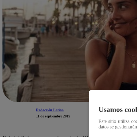
Usamos cook
Redacción Latina
11 de septiembre 2019
Este sitio utiliza c
datos se gestionará