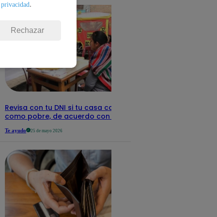
.
 privacidad
Rechazar
Revisa con tu DNI si tu casa califica
como pobre, de acuerdo con el Sisfoh
Te ayudo
25 de mayo 2026