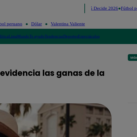
Lo último
Me Caigo de Risa
Perú Decide 2026
Fútbol p
bol peruano
Dólar
Valentina Valiente
lítica
Lima
Mundo
Te ayudo
Tendencias
Deportes
Espectáculos
Más
evidencia las ganas de la