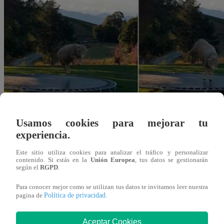
Usamos cookies para mejorar tu
experiencia.
Este sitio utiliza cookies para analizar el tráfico y personalizar
contenido. Si estás en la
Unión Europea
, tus datos se gestionarán
según el
RGPD
.
Para conocer mejor como se utilizan tus datos te invitamos leer nuestra
Política de privacidad
pagina de
.
Redacción Latina
15 de agosto 2018
Aceptar Cookies