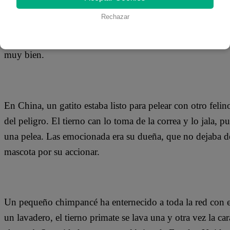
Rechazar
En Nueva Zelanda, una oveja está dando que hablar al sub
como adivinando qué podía hacer, pero finalmente empieza
muy bien.
En China, un gatito estaba listo para pelear con otro fel
del peligro. El tierno can lo toma de la correa y lo jala,
una pelea. Las emocionada era su dueña, que no dejaba de 
mascota por su accionar.
Un pequeño chimpancé ha enternecido a toda la red con 
un lavadero, el tierno primate se lava una y otra vez la ca