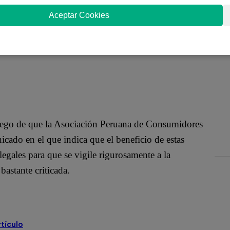
e conocido, no solo en la televisión, sino también
Aceptar Cookies
 influencer. Es por eso que constantemente
ciones, siendo uno de estos unas pastillas
uda para bajar de peso.
uego de que la Asociación Peruana de Consumidores
ado en el que indica que el beneficio de estas
 legales para que se vigile rigurosamente a la
astante criticada.
rtículo