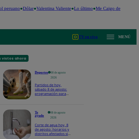
l peruano
Dólar
Valentina Valiente
Lo último
Me Caigo de Risa
Per
TV en vivo
MENÚ
 vistos ahora
Deportes
08 de agosto
2026
Partidos de hoy,
sábado 8 de agosto:
programación para
ver fútbol EN VIVO
Te
08 de agosto
ayudo
2026
Corte de agua hoy, 8
de agosto: horarios y
distritos afectados sin
el servicio de Sedapal