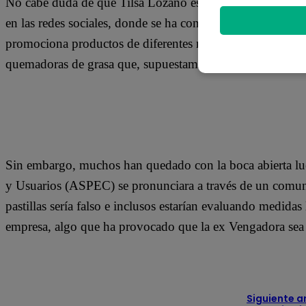
No cabe duda de que Tilsa Lozano es un personaje bastant
en las redes sociales, donde se ha convertido en toda una
promociona productos de diferentes marcas en sus publica
quemadoras de grasa que, supuestamente, son una gran ay
Sin embargo, muchos han quedado con la boca abierta l
y Usuarios (ASPEC) se pronunciara a través de un comunic
pastillas sería falso e inclusos estarían evaluando medidas
empresa, algo que ha provocado que la ex Vengadora sea b
Siguiente a