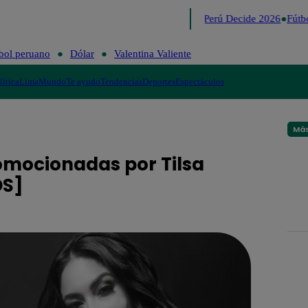
Lo último
Me Caigo de Risa
Perú Decide 2026
Fútbo
bol peruano
Dólar
Valentina Valiente
lítica
Lima
Mundo
Te ayudo
Tendencias
Deportes
Espectáculos
Más
romocionadas por Tilsa
OS]