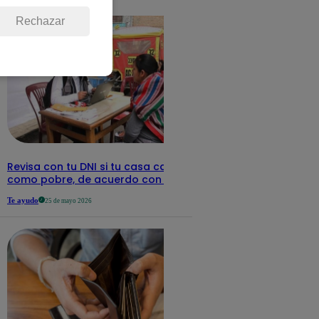
detalles
Rechazar
Revisa con tu DNI si tu casa califica
como pobre, de acuerdo con el Sisfoh
Te ayudo
25 de mayo 2026