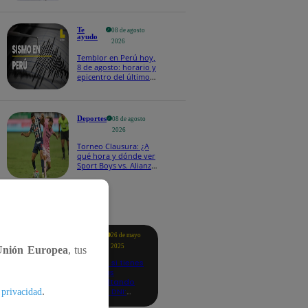
Te
08 de agosto
ayudo
2026
Temblor en Perú hoy,
8 de agosto: horario y
epicentro del último
sismo, según IGP
Deportes
08 de agosto
2026
Torneo Clausura: ¿A
qué hora y dónde ver
Sport Boys vs. Alianza
Lima por la fecha 4?
tacados
Te
26 de mayo
ayudo
2025
Unión Europea
, tus
Revisa si tienes
deudas
consultando
.
con tu DNI:
 privacidad
aquí los