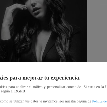
Des
ies para mejorar tu experiencia.
ookies para analizar el tráfico y personalizar contenido. Si estás en la
Compartir
n según el
RGPD
.
como se utilizan tus datos te invitamos leer nuestra pagina de
Política de