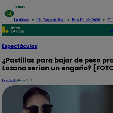
Temas
Lo último
Me Caigo de Risa
Perú Decide 2026
Fút
Po
Espectáculos
¿Pastillas para bajar de peso p
Lozano serían un engaño? [FOT
Espectáculos
a las 11:14