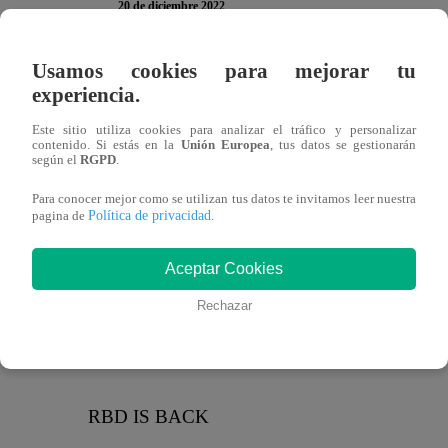
20 de diciembre 2022
Usamos cookies para mejorar tu
La infancia de muchos regresa. Hace unos cuantos días, 
experiencia.
escenarios para el deleite de todos sus fans. Las
redes soci
Este sitio utiliza cookies para analizar el tráfico y personalizar
fanáticos de la agrupación mexicana, es por eso que repa
contenido. Si estás en la
Unión Europea
, tus datos se gestionarán
según el
RGPD
.
para su
concierto
en una eventual presentación en Per
Para conocer mejor como se utilizan tus datos te invitamos leer nuestra
Política de privacidad
Arrancando la semana, RBD anunció a través de sus cuenta
pagina de
.
los países por los que brindarán presentaciones musical
Aceptar Cookies
2023”
. Se especula que el Perú estaría dentro de sus des
por nuestro país.
Rechazar
¿Qué países están presentes?
RBD IS BACK