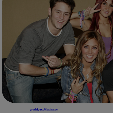
grodriguez@latina.pe