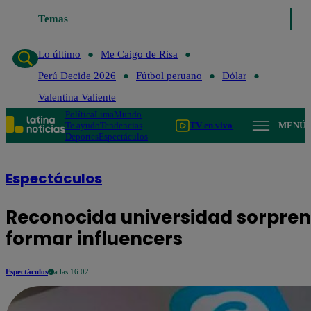
Temas
Lo último
Me Caigo de Risa
Perú Decide 2026
Fútb
Lo último
Me Caigo de Risa
Perú Decide 2026
Fútbol peruano
Dólar
Valentina Valiente
Política
Lima
Mundo
Te ayudo
Tendencias
TV en vivo
MENÚ
Deportes
Espectáculos
Espectáculos
Reconocida universidad sorpren
formar influencers
Espectáculos
a las 16:02