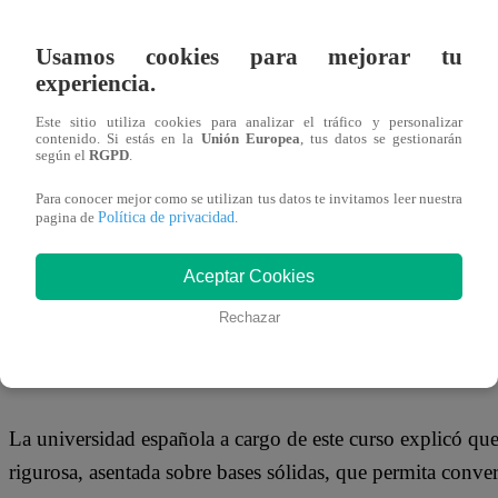
14 de agosto 2018
Usamos cookies para mejorar tu
experiencia.
La Universidad Autónoma de Madrid-centro público, que 
sorprendido a la comunidad estudiantil al presentar el cur
Este sitio utiliza cookies para analizar el tráfico y personalizar
contenido. Si estás en la
Unión Europea
, tus datos se gestionarán
beauty”, cuya duración será de cinco meses y contará con c
según el
RGPD
.
Para conocer mejor como se utilizan tus datos te invitamos leer nuestra
Política de privacidad
pagina de
.
Influencer es un término para referirse a los líderes de opi
Aceptar Cookies
una gran cantidad de seguidores. Estos son contactados p
Rechazar
a cambio de un pago por esa tarea.
La universidad española a cargo de este curso explicó que
rigurosa, asentada sobre bases sólidas, que permita conver