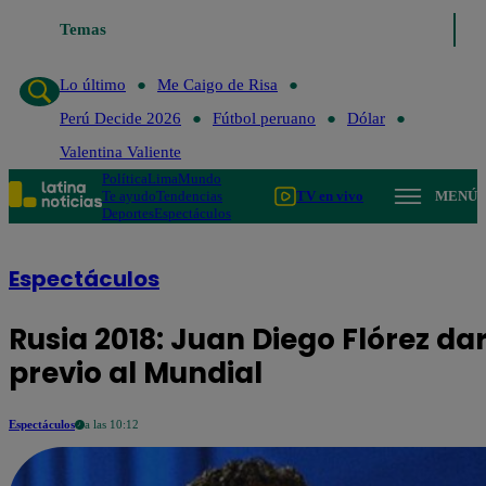
Temas
Lo último
Me Caigo de Risa
Perú Decide 2026
Fútbol 
Lo último
Me Caigo de Risa
Perú Decide 2026
Fútbol peruano
Dólar
Valentina Valiente
Política
Lima
Mundo
Te ayudo
Tendencias
TV en vivo
MENÚ
Deportes
Espectáculos
Espectáculos
Rusia 2018: Juan Diego Flórez d
previo al Mundial
Espectáculos
a las 10:12