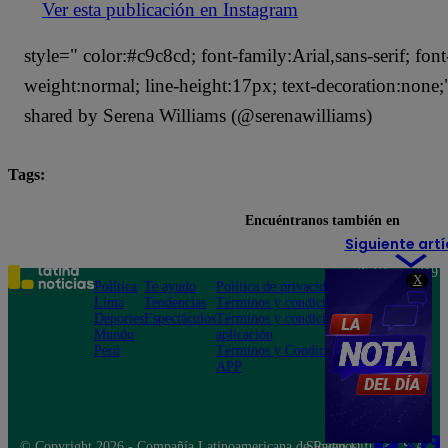
Ver esta publicación en Instagram
style=" color:#c9c8cd; font-family:Arial,sans-serif; font
weight:normal; line-height:17px; text-decoration:none
shared by Serena Williams (@serenawilliams)
Tags:
Met Gala
Serena Williams
Encuéntranos también en
Siguiente artí
Teléfono: 219
X
Política
Te ayudo
Política de privacidad
1000
Lima
Tendencias
Términos y condiciones
Av. San
Deportes
Espectáculos
Términos y condiciones
Felipe 968
Mundo
aplicación
Jesús María
Perú
Términos y Condiciones
APP
© Copyright 2026 - Compañía Latinoamericana de Radio Difusión S.A.
Síguenos