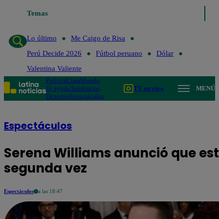
Temas
Lo último
Me Caigo de R
Lo último
Me Caigo de Risa
Perú Decide 2026
Fútbol peruano
Dólar
Valentina Valiente
Política
Lima
Mundo
Te ayudo
Tendencias
TV en vivo
MENÚ
Deportes
Espectáculos
Espectáculos
Serena Williams anunció que e
segunda vez
Espectáculos
a las 18:47