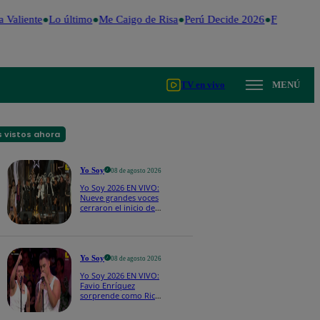
 Valiente
Lo último
Me Caigo de Risa
Perú Decide 2026
Fútbol peru
TV en vivo
MENÚ
 vistos ahora
Yo Soy
08 de agosto 2026
Yo Soy 2026 EN VIVO:
Nueve grandes voces
cerraron el inicio de
Yo Soy con “We Are
the Champions”
Yo Soy
08 de agosto 2026
Yo Soy 2026 EN VIVO:
Favio Enríquez
sorprende como Ricky
Martin y pone a bailar
a todos en pleno