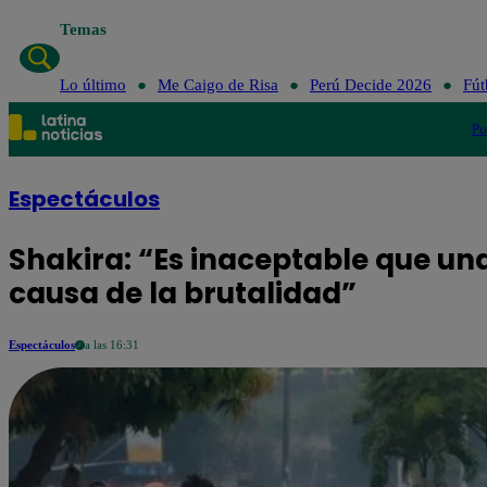
Temas
Lo último
Lo último
Me Caigo de Risa
Perú Decide 2026
Fút
Po
Espectáculos
Shakira: “Es inaceptable que una
causa de la brutalidad”
Espectáculos
a las 16:31