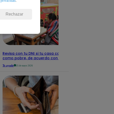
.
 privacidad
Rechazar
Revisa con tu DNI si tu casa califica
como pobre, de acuerdo con el Sisfoh
Te ayudo
25 de mayo 2026