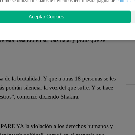
ción por la represión que han sufrido sus
como se utilizan tus datos te invitamos leer nuestra pagina de
Política de
ia en contra del gobierno de Iván Duque.
Aceptar Cookies
e está pasando en su país natal y pidió que se
 de la brutalidad. Y que a otras 18 personas se les
ás podrán silenciar la voz del que sufre. Y se hace
estros”, comenzó diciendo Shakira.
, PARE YA la violación a los derechos humanos y