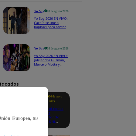
CASTING EN VIVO
Yo Soy
08 de agosto 2026
Yo Soy 2026 EN VIVO:
Cachín se une a
Raphael para cantar
una espectacular
versión de “Amor mío”
Yo Soy
08 de agosto 2026
Yo Soy 2026 EN VIVO:
¡Alejandra Guzmán,
Marcelo Motta y
Cerati dejan el rock y
se lanzan a la cumbia!
tacados
Te
26 de mayo
ayudo
2025
Revisa si tienes
deudas
consultando
Unión Europea
, tus
con tu DNI:
aquí los
detalles