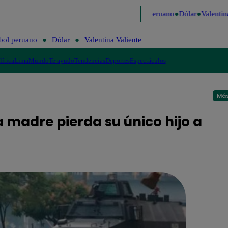
Me Caigo de Risa
Perú Decide 2026
Fútbol peruano
Dólar
Valentina
bol peruano
Dólar
Valentina Valiente
lítica
Lima
Mundo
Te ayudo
Tendencias
Deportes
Espectáculos
Más
 madre pierda su único hijo a