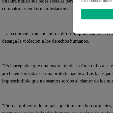
Shakira utilizó sus redes sociales para mostrar su indigna
Para conocer mejor 
compatriotas en las manifestaciones desatadas en Colomb
La reconocida cantante no ocultó su impotencia por lo qu
detenga la violación a los derechos humanos.
“Es inaceptable que una madre pierda su único hijo a causa
arrebaten sus vidas en una protesta pacífica. Las balas jam
imprescindible que no seamos sordos al clamor de los nu
“Pido al gobierno de mi país que tome medidas urgentes